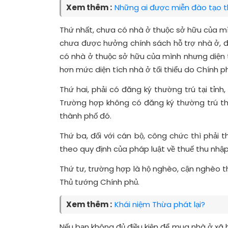
Xem thêm :
Những ai được miễn đào tạo t
Thứ nhất, chưa có nhà ở thuộc sở hữu của m
chưa được hưởng chính sách hỗ trợ nhà ở, đấ
có nhà ở thuộc sở hữu của mình nhưng diện t
hơn mức diện tích nhà ở tối thiểu do Chính p
Thứ hai, phải có đăng ký thường trú tại tỉnh
Trường hợp không có đăng ký thường trú thì 
thành phố đó.
Thứ ba, đối với cán bộ, công chức thì phải 
theo quy định của pháp luật về thuế thu nhậ
Thứ tư, trường hợp là hộ nghèo, cận nghèo t
Thủ tướng Chính phủ.
Xem thêm :
Khái niệm Thừa phát lại?
Nếu bạn không đủ điều kiện để mua nhà ở xã h