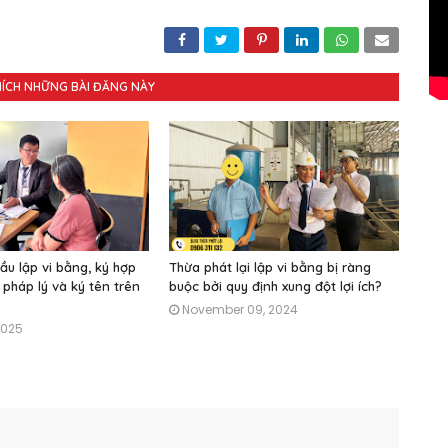
HÍCH NHỮNG BÀI ĐĂNG NÀY
ầu lập vi bằng, ký hợp
Thừa phát lại lập vi bằng bị ràng
 pháp lý và ký tên trên
buộc bởi quy định xung đột lợi ích?
November 09, 2024
2025