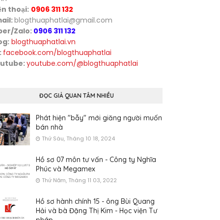
ện thoại:
0906 311 132
ail:
blogthuaphatlai@gmail.com
ber/Zalo:
0906 311 132
og:
blogthuaphatlai.vn
:
facebook.com/blogthuaphatlai
utube:
youtube.com/@blogthuaphatlai
ĐỌC GIẢ QUAN TÂM NHIỀU
Phát hiện "bẫy" mới giăng người muốn
bán nhà
Thứ Sáu, Tháng 10 18, 2024
Hồ sơ 07 môn tư vấn - Công ty Nghĩa
Phúc và Megamex
Thứ Năm, Tháng 11 03, 2022
Hồ sơ hành chính 15 - ông Bùi Quang
Hải và bà Đặng Thị Kim - Học viện Tư