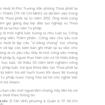
c Hoài là Phó Trưởng Văn phòng Thừa phát lại
n Thành (TP. Hồ Chí Minh) và đã làm việc trong
hề Thừa phát lại từ năm 2012. Ông Hoài cũng
am gia giảng dạy lớp đào tạo nghiệp vụ Thừa
át lại tại Học viện Tư pháp.
y là một nghề luật tương tự như Luật sư, Công
ứng viên, Thẩm phán... Công việc chủ yếu của
c Hoài là lập các "vi bằng chứng" tức chứng
ến và lập các biên bản ghi nhận lại sự việc cho
ững ai có yêu cầu. Đây là một công việc mang
nh pháp lý, người thực hiện cần có tối thiểu bằng
i học luật, tối thiểu 03 năm kinh nghiệm công
c pháp luật, trải qua khóa đào tạo Thừa phát lại
 kỳ kiểm tra sát hạch trước khi được Bộ trưởng
 Tư pháp nước Cộng hòa xã hội chủ nghĩa Việt
m bổ nhiệm.
u bạn cần một người làm chứng, hãy liên hệ với
c Hoài theo thông tin:
a chỉ:
12 Tân Vĩnh, phường 4, Quận 4, TP. Hồ Chí
nh