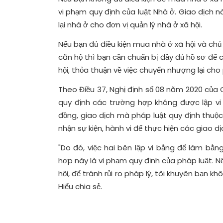
vi phạm quy định của luật Nhà ở. Giao dịch 
lại nhà ở cho đơn vị quản lý nhà ở xã hội.
Nếu bạn đủ điều kiện mua nhà ở xã hội và chủ
căn hộ thì bạn cần chuẩn bị đầy đủ hồ sơ để c
hội, thỏa thuận về việc chuyển nhượng lại cho
Theo Điều 37, Nghị định số 08 năm 2020 của 
quy định các trường hợp không được lập vi 
đồng, giao dịch mà pháp luật quy định thuộ
nhận sự kiện, hành vi để thực hiện các giao dị
"Do đó, việc hai bên lập vi bằng để làm bằ
hợp này là vi phạm quy định của pháp luật. N
hội, để tránh rủi ro pháp lý, tôi khuyên bạn kh
Hiểu chia sẻ.