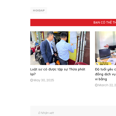
HOIDAP
BẠN CÓ THỂ T
Luật sư có được tập sự Thừa phát
Độ tuổi yêu c
lại?
đồng dịch vụ
vi bằng
May 30, 2025
March 22, 
0 Nhận xét