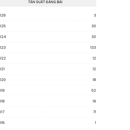
TẦN SUẤT ĐĂNG BÀI
026
3
025
30
024
30
023
133
022
12
021
12
020
18
019
52
018
19
017
71
016
1