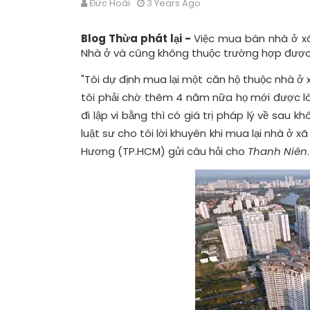
Đức Hoài
3 Years Ago
Blog Thừa phát lại -
Việc mua bán nhà ở xã 
Nhà ở và cũng không thuộc trường hợp được
"Tôi dự định mua lại một căn hộ thuộc nhà ở x
tôi phải chờ thêm 4 năm nữa họ mới được l
đi lập vi bằng thì có giá trị pháp lý về sau 
luật sư cho tôi lời khuyên khi mua lại nhà ở x
Hương (TP.HCM) gửi câu hỏi cho
Thanh Niên
.