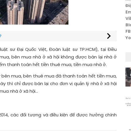
Đi
Em
Vi
Bl
FB
?
Yo
uật sư Đại Quốc Việt, Đoàn luật sư TP.HCM), tại Điều
 mua, bên mua nhà ở xã hội không được bán lại nhà ở
 điểm thanh toán hết tiền thuê mua, tiền mua nhà ở.
y bên mua, bên thuê mua đã thanh toán hết tiền mua,
thì chỉ được bán lại cho đơn vị quản lý nhà ở xã hội
mua nhà ở xã hội…
2014, các đối tượng và điều kiện để được hưởng chính