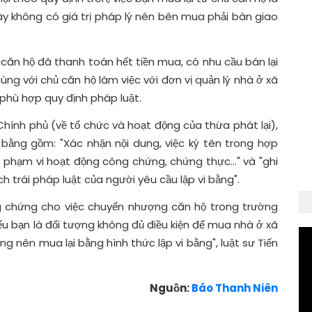
này không có giá trị pháp lý nên bên mua phải bàn giao
 căn hộ đã thanh toán hết tiền mua, có nhu cầu bán lại
ùng với chủ căn hộ làm việc với đơn vị quản lý nhà ở xã
 phù hợp quy định pháp luật.
Chính phủ (về tổ chức và hoạt động của thừa phát lại),
bằng gồm: "Xác nhận nội dung, việc ký tên trong hợp
c phạm vi hoạt động công chứng, chứng thực…" và "ghi
ch trái pháp luật của người yêu cầu lập vi bằng".
ng chứng cho việc chuyển nhượng căn hộ trong trường
ếu bạn là đối tượng không đủ điều kiện để mua nhà ở xã
ông nên mua lại bằng hình thức lập vi bằng", luật sư Tiến
Nguồn:
Báo Thanh Niên