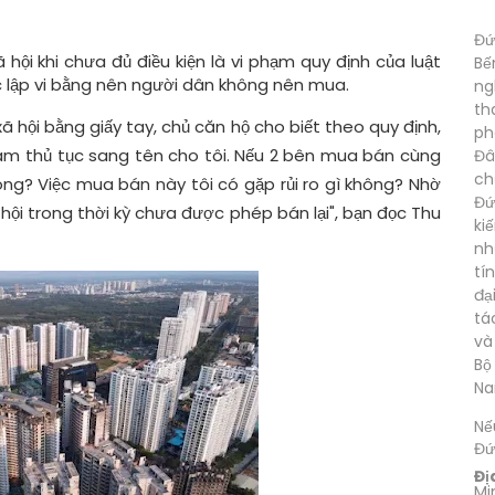
Đứ
hội khi chưa đủ điều kiện là vi phạm quy định của luật
Bế
 lập vi bằng nên người dân không nên mua.
ng
th
ã hội bằng giấy tay, chủ căn hộ cho biết theo quy định,
ph
àm thủ tục sang tên cho tôi. Nếu 2 bên mua bán cùng
Đâ
ch
không? Việc mua bán này tôi có gặp rủi ro gì không? Nhờ
Đứ
ã hội trong thời kỳ chưa được phép bán lại", bạn đọc Thu
ki
nh
tí
đạ
tá
và
Bộ
Na
Nế
Đứ
Đị
Mi