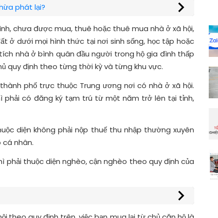
hừa phát lại?
ình, chưa được mua, thuê hoặc thuê mua nhà ở xã hội,
t ở dưới mọi hình thức tại nơi sinh sống, học tập hoặc
ích nhà ở bình quân đầu người trong hộ gia đình thấp
hủ quy định theo từng thời kỳ và từng khu vực.
, thành phố trực thuộc Trung ương nơi có nhà ở xã hội.
phải có đăng ký tạm trú từ một năm trở lên tại tỉnh,
thuộc diện không phải nộp thuế thu nhập thường xuyên
p cá nhân.
hì phải thuộc diện nghèo, cận nghèo theo quy định của
ội
theo quy định trên, việc bạn mua lại từ chủ căn hộ là