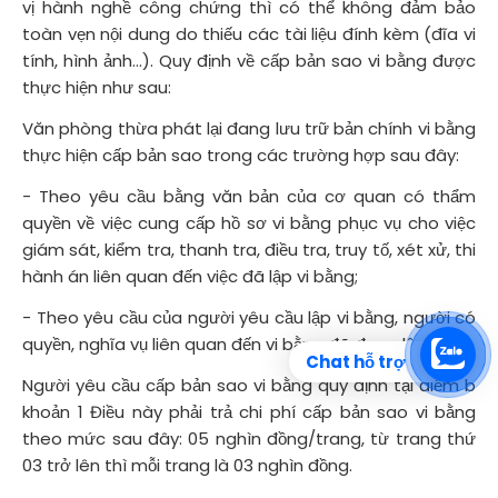
vị hành nghề công chứng thì có thể không đảm bảo
toàn vẹn nội dung do thiếu các tài liệu đính kèm (đĩa vi
tính, hình ảnh…). Quy định về cấp bản sao vi bằng được
thực hiện như sau:
Văn phòng thừa phát lại đang lưu trữ bản chính vi bằng
thực hiện cấp bản sao trong các trường hợp sau đây:
- Theo yêu cầu bằng văn bản của cơ quan có thẩm
quyền về việc cung cấp hồ sơ vi bằng phục vụ cho việc
giám sát, kiểm tra, thanh tra, điều tra, truy tố, xét xử, thi
hành án liên quan đến việc đã lập vi bằng;
- Theo yêu cầu của người yêu cầu lập vi bằng, người có
quyền, nghĩa vụ liên quan đến vi bằng đã được lập.
Chat hỗ trợ
Người yêu cầu cấp bản sao vi bằng quy định tại điểm b
khoản 1 Điều này phải trả chi phí cấp bản sao vi bằng
theo mức sau đây: 05 nghìn đồng/trang, từ trang thứ
03 trở lên thì mỗi trang là 03 nghìn đồng.