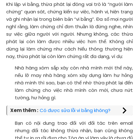
Khi lập vi bằng, thừa phát lại đóng vai trò là “người làm
chứng” quan sát, chứng kiến sự việc, hành vi, hiện trạng
và ghi nhận lại trong biên bản “vi bằng”. Đa số mọi người
nghĩ rằng, làm chứng chỉ đơn thuần là đứng nghe, nhìn
sự việc giữa người với người. Nhưng không, các thừa
phát lại còn làm được nhiều việc hơn thế. Không chỉ
dừng lại làm chứng như cách hiểu thông thường hiện
nay, thừa phát lại còn làm chứng rất đa dạng, ví dụ:
Nhà hàng xóm sắp xây còn nhà mình mới thế này,
nếu lỡ may nhà hàng xóm xây dựng làm hư hỏng
nhà mình thì sao, bạn có thể nhờ thừa phát lại đến
làm chứng cho việc nhà mình còn mới, chưa nứt
tường, hư hỏng gì.
Xem thêm :
Có được sửa lỗi vi bằng không?
Bạn có nội dung trao đổi với đối tác trên email
nhưng đối tác không thừa nhận, bạn cũng không
thể tự in ra rồi đưa cho Tòa án vì làm vậy là chưa đủ