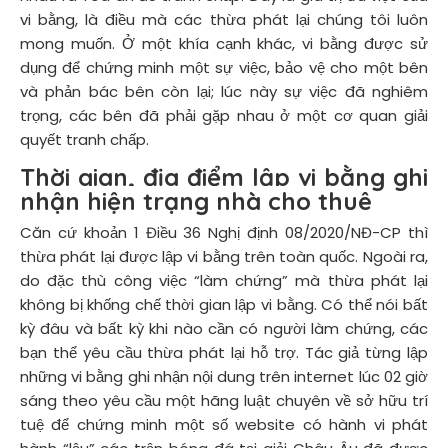
vi bằng, là điều mà các thừa phát lại chúng tôi luôn
mong muốn. Ở một khía cạnh khác, vi bằng được sử
dụng để chứng minh một sự việc, bảo vệ cho một bên
và phản bác bên còn lại; lúc này sự việc đã nghiêm
trọng, các bên đã phải gặp nhau ở một cơ quan giải
quyết tranh chấp.
Thời gian, địa điểm lập vi bằng ghi
nhận hiện trạng nhà cho thuê
Căn cứ khoản 1 Điều 36 Nghị định 08/2020/NĐ-CP thì
thừa phát lại được lập vi bằng trên toàn quốc. Ngoài ra,
do đặc thù công việc “làm chứng” mà thừa phát lại
không bị khống chế thời gian lập vi bằng. Có thể nói bất
kỳ đâu và bất kỳ khi nào cần có người làm chứng, các
bạn thể yêu cầu thừa phát lại hỗ trợ. Tác giả từng lập
những vi bằng ghi nhận nội dung trên internet lúc 02 giờ
sáng theo yêu cầu một hãng luật chuyên về sở hữu trí
tuệ để chứng minh một số website có hành vi phát