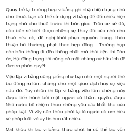
Quay trở lại trường hợp vi bằng ghi nhận hiện trạng nhà
cho thuê, bạn có thể sử dụng vi bằng để đối chiếu hiện
trạng nhà cho thuê trước khi bàn giao. Trên cơ sở đó,
các bên sẽ biết được những sự thay đổi của nhà cho
thuê nếu có, đề nghị khôi phục nguyên trạng, thỏa
thuận bồi thường, phạt theo hợp đồng ... Trường hợp
các bên không đi đến thống nhất mà khởi kiện thì Tòa
án, Hội đồng trọng tài cũng có một chứng cứ hữu ích để
đưa ra phán quyết.
Việc lập vi bằng cũng giống như bạn nhờ một người thứ
ba đứng ra làm chứng cho một giao dịch hay sự việc
nào đó. Tuy nhiên khi lập vi bằng, việc làm chứng này
được tiến hành bởi một người có thẩm quyền, được
Nhà nước bổ nhiệm theo những yêu cầu khắt khe của
pháp luật. Vì vậy nên thừa phát lại là người có am hiểu
về pháp luật và uy tin hơn rất nhiều.
Mặt khác khi lập vi bằng, thừa phát lại có thể lập văn