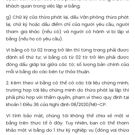
khách quan trong việc lập vi bằng;
g) Chữ ký của thừa phát lại, dấu Văn phòng thừa phát
lại, chữ ký hoặc dấu điểm chỉ của người yêu cầu, người
tham gia khác (nếu có) và người có hành vi bị lập vi
bằng (nếu họ có yêu cầu).
Vi bằng có từ 02 trang trở lên thì từng trang phải được
đánh số thứ tự; vi bằng có từ 02 tờ trở lên phải được
đóng dấu giáp lai giữa các tờ; số lượng bản chính của
mỗi vi bằng do các bên tự thỏa thuận.
2. Kèm theo vi bằng có thể có các tài liệu chứng minh;
trường hợp tài liệu chứng minh do thừa phát lại lập thì
phải phù hợp với thẩm quyền, phạm vi theo quy định tại
khoản 1 Điều 36 của Nghị định 08/2020/NĐ-CP.
Vì tính bảo mật, chúng tôi không thể chia sẻ một vi
bằng trên thực tế ở đây. Tuy nhiên, bạn có thể tham
khảo một vi bằng do 1 thư ký nghiệp vụ (đóng vai thừa