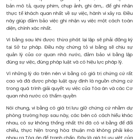
bản mô tả, quay phim, chụp ảnh, ghi âm,.. để ghi nhận
thực tế khách quan nhất về sự việc, hành vi xảy ra. Điều
này giúp đảm bảo việc ghi nhận vụ việc một cách toàn
diện, chính xác nhất.
Vi bằng sau khi được thừa phát lại lập sẽ phải đăng ký
tại Sở tư pháp. Điều này chứng tỏ vi bằng sẽ chịu sự
quản lý của cơ quan nhà nước, đảm bảo vi bằng lập
đúng sự việc, đúng pháp luật và có hiệu lực pháp lý.
Vì những lý do trên nên vi bằng có giá trị chứng cứ rất
cao và đã được pháp luật quy định là nguồn chứng cứ
trong quá trình giải quyết vụ việc của Tòa án và các Cơ
quan nhà nước có thẩm quyền
Nói chung, vi bằng có giá trị lưu giữ chứng cứ nhằm dự
phòng trường hợp sau này, các bên có cách hiểu khác
nhau, có sự không thống nhất thì đã có vi bằng để đối
chiếu, thực hiện trong hòa thuận mà không phải kéo
nhau ra Tòa án để tranh chấp. Đây là giá trị ưu việt của