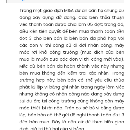
Trong một giao dịch M&A dự án căn hộ chung cư
đang xây dựng dở dang. Các bên thỏa thuận
việc thanh toán được chia làm 05 đợt; trong đó,
điều kiện tiên quyết để bên mua thanh toán tiền
đợt 3 cho bên bán là bên bán đã phối hợp với
các đơn vị thi công cũ di dời nhân công, máy
móc rời khỏi công trường (mục đích của bên
mua là muốn đưa các đơn vị thi công mới vào).
Mặc dù bên bán đã hoàn thành việc này nhưng
bên mua không đến kiểm tra, xác nhận. Trong
trường hợp này, bên bán có thể yêu cầu thừa
phát lại lập vi bằng ghi nhận trong ngày làm việc
nhưng không có nhân công nào đang xây dựng
tại dự án; tại công trường cũng không còn máy
móc thiết bị rời nào. Trên cơ sở bộ vi bằng được
lập, bên bán có thể gửi đề nghị thanh toán đợt 3
đến bên mua. Đây là căn cứ để thực hiện giao
dịch, giá trị thứ hai của vi bằng.