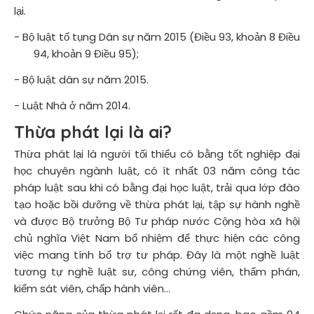
lại.
- Bộ luật tố tụng Dân sự năm 2015 (Điều 93, khoản 8 Điều
94, khoản 9 Điều 95);
- Bộ luật dân sự năm 2015.
- Luật Nhà ở năm 2014.
Thừa phát lại là ai?
Thừa phát lại là người tối thiểu có bằng tốt nghiệp đại
học chuyên ngành luật, có ít nhất 03 năm công tác
pháp luật sau khi có bằng đại học luật, trải qua lớp đào
tạo hoặc bồi dưỡng về thừa phát lại, tập sự hành nghề
và được Bộ trưởng Bộ Tư pháp nước Cộng hòa xã hội
chủ nghĩa Việt Nam bổ nhiệm để thực hiện các công
việc mang tính bổ trợ tư pháp. Đây là một nghề luật
tương tự nghề luật sư, công chứng viên, thẩm phán,
kiểm sát viên, chấp hành viên…