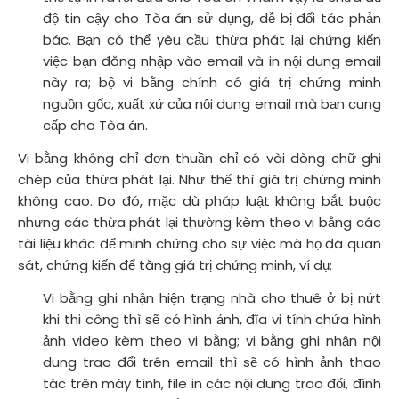
độ tin cậy cho Tòa án sử dụng, dễ bị đối tác phản
bác. Bạn có thể yêu cầu thừa phát lại chứng kiến
việc bạn đăng nhập vào email và in nội dung email
này ra; bộ vi bằng chính có giá trị chứng minh
nguồn gốc, xuất xứ của nội dung email mà bạn cung
cấp cho Tòa án.
Vi bằng không chỉ đơn thuần chỉ có vài dòng chữ ghi
chép của thừa phát lại. Như thế thì giá trị chứng minh
không cao. Do đó, mặc dù pháp luật không bắt buộc
nhưng các thừa phát lại thường kèm theo vi bằng các
tài liệu khác để minh chứng cho sự việc mà họ đã quan
sát, chứng kiến để tăng giá trị chứng minh, ví dụ:
Vi bằng ghi nhận hiện trạng nhà cho thuê ở bị nứt
khi thi công thì sẽ có hình ảnh, đĩa vi tính chứa hình
ảnh video kèm theo vi bằng; vi bằng ghi nhận nội
dung trao đổi trên email thì sẽ có hình ảnh thao
tác trên máy tính, file in các nội dung trao đổi, đính