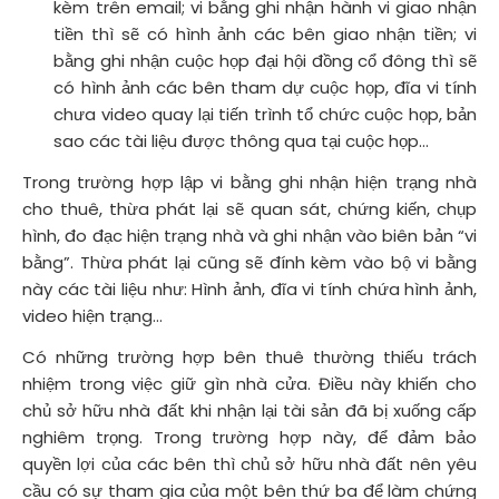
kèm trên email; vi bằng ghi nhận hành vi giao nhận
tiền thì sẽ có hình ảnh các bên giao nhận tiền; vi
bằng ghi nhận cuộc họp đại hội đồng cổ đông thì sẽ
có hình ảnh các bên tham dự cuộc họp, đĩa vi tính
chưa video quay lại tiến trình tổ chức cuộc họp, bản
sao các tài liệu được thông qua tại cuộc họp…
Trong trường hợp lập vi bằng ghi nhận hiện trạng nhà
cho thuê, thừa phát lại sẽ quan sát, chứng kiến, chụp
hình, đo đạc hiện trạng nhà và ghi nhận vào biên bản “vi
bằng”. Thừa phát lại cũng sẽ đính kèm vào bộ vi bằng
này các tài liệu như: Hình ảnh, đĩa vi tính chứa hình ảnh,
video hiện trạng...
Có những trường hợp bên thuê thường thiếu trách
nhiệm trong việc giữ gìn nhà cửa. Điều này khiến cho
chủ sở hữu nhà đất khi nhận lại tài sản đã bị xuống cấp
nghiêm trọng. Trong trường hợp này, để đảm bảo
quyền lợi của các bên thì chủ sở hữu nhà đất nên yêu
cầu có sự tham gia của một bên thứ ba để làm chứng