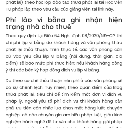
phát lại) theo học lớp đào tạo thừa phát lại tại Học viện
Tư pháp lập theo yêu cầu của giảng viên tại
link này
.
Phí lập vi bằng ghi nhận hiện
trạng nhà cho thuê
Theo quy định tại Điều 64 Nghị định 08/2020/NĐ-CP thì
chi phí lập vi bằng do khách hàng và văn phòng thừa
phát lại thỏa thuận. Trên thực tế, các văn phòng căn
cứ vào yêu cầu lập vi bằng (nội dung, thời gian, địa
điểm) sẽ báo mức phí thực hiện; nếu khách hàng đồng
ý thì các bên ký hợp đồng dịch vụ lập vi bằng.
Do theo cơ chế thỏa thuận nên phí ở các văn phòng sẽ
có sự chênh lệch. Tuy nhiên, theo quan điểm của Blog
thừa phát lại, tiêu chí để tìm kiếm một đơn vị dịch vụ
pháp lý, ngoài yếu tố phí dịch vụ thì khách hàng cần
phải ưu tiên cân nhắc lựa chọn một hãng luật chuyên
nghiệp, có các chuyên gia am hiểu pháp luật, giàu kinh
nghiệm hành nghề để tư vấn cho khách hàng giải pháp