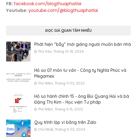
FB:
facebook.com/blogthuaphatlai
Youtube:
youtube.com/@blogthuaphatlai
ĐỌC GIẢ QUAN TÂM NHIỀU
Phát hiện "bẫy" mới giăng người muốn bán nhà
Thứ Sáu, Tháng 10 18, 2024
Hồ sơ 07 môn tư vấn - Công ty Nghĩa Phúc và
Megamex
Thứ Năm, Tháng 11 03, 2022
Hồ sơ hành chính 15 - ông Bùi Quang Hải và bà
Đặng Thị Kim - Học viện Tư pháp
Thứ Năm, Tháng 9 15, 2022
Quy trình lập vi bằng trên Zalo
Chủ Nhật, Tháng 6 02, 2024