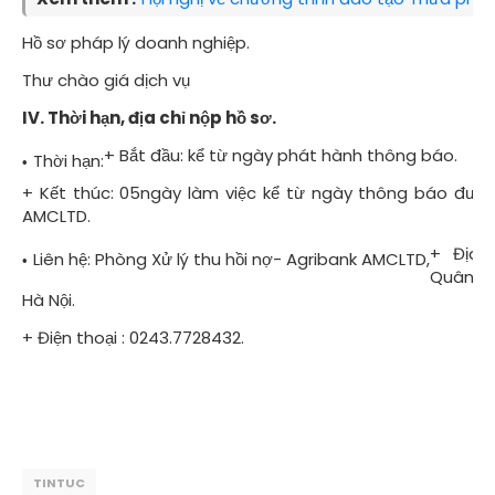
Hồ sơ pháp lý doanh nghiệp.
Thư chào giá dịch vụ
IV. Thời hạn, địa chỉ nộp hồ sơ.
+ Bắt đầu: kể từ ngày phát hành thông báo.
Thời hạn:
+ Kết thúc: 05ngày làm việc kể từ ngày thông báo được
AMCLTD.
+ Địa c
Liên hệ: Phòng Xử lý thu hồi nợ- Agribank AMCLTD,
Quân, p
Hà Nội.
+ Điện thoại : 0243.7728432.
TINTUC