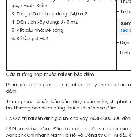
- Thửa đấ
quận Hoàn Kiếm
- Tờ bản 
Tổng diện tích sử dụng: 74,0 m2
Diện tích xây dựng: 37,0 m2
Xem th
Kết cấu nhà: Bê tông
tạo đạo
Số tầng: 01+02
- Diện tí
- Hình t
Chu
Các trường hợp thuộc tài sản bảo đảm:
Phần giá trị tăng lên do sửa chữa, thay thế bộ phận, nâ
đảm.
Trường hợp tài sản bảo đảm được bảo hiểm, khi phát sinh
bồi thường bảo hiểm cũng thuộc tài sản bảo đảm.
1.2. Giá trị tài sản định giá khi cho vay: 19.314.000.000 đồng
1.3.Phạm vi bảo đảm: Đảm bảo cho nghĩa vụ trả nợ của cá
Agribank Chi nhánh Nam Hà Nội và Công ty CP TM dầu khí 