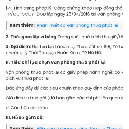
1.4. Tình trạng pháp lý: Công chứng theo Hợp đồng thế c
TP/CC-SCC/HĐGD lập ngày 25/04/2016 tại Văn phòng Công
Xem thêm :
Phan Thiết có văn phòng thừa phát lại
2. Thời gian lập vi bằng:
Trong suốt quá trình thu giữ/tiếp 
3. Địa điểm:
Nơi tọa lạc tài sản tại Thửa đất số: 198, Tờ bản
phường Lý Thái Tổ, quận Hoàn Kiếm, TP Hà Nội.
II. Tiêu
chí lựa chọn
Văn phòng thừa phát lại
:
Văn phòng thừa phát lại có giấy phép hành nghề; có kin
dịch vụ thừa phát lại;
Đáp ứng đầy đủ các tiêu chuẩn theo quy định của pháp luậ
Giá dịch vụ trọn gói (đã bao gồm các chi phí liên quan);
d. Các tiêu chí khác.
III. Hồ sơ gồm có:
Xem thêm :
Hội nghị về chương trình đào tạo Thừa phát 