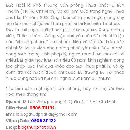
Đức Hoài là Phó Trưởng Văn phòng Thừa phát lại Bến
Thành (TP. Hồ Chí Minh) và đã làm việc trong nghề Thừa
phát lại từ năm 2012. Ông Hoài cũng tham gia giảng dạy
lớp đào tạo nghiệp vụ Thừa phát lại tại Học viện Tư pháp.
Đây là một nghề luật tương tự như Luật sư, Công chứng
viên, Thẩm phán... Công việc chủ yếu của Đức Hoài là lập
các "vi bằng chứng" tức chứng kiến và lập các biên bản
ghi nhận lại sự việc cho những ai có yêu cầu. Đây là một
công việc mang tính pháp lý, người thực hiện cần có tối
thiểu bằng đại học luật, tối thiểu 03 năm kinh nghiệm công
tác pháp luật, trải qua khóa đào tạo Thừa phát lại và kỳ
kiểm tra sát hạch trước khi được Bộ trưởng Bộ Tư pháp
nước Cộng hòa xã hội chủ nghĩa Việt Nam bổ nhiệm.
Nếu bạn cần một người làm chứng, hãy liên hệ với Đức
Hoài theo thông tin:
Địa chỉ:
12 Tân Vĩnh, phường 4, Quận 4, TP. Hồ Chí Minh
Điện thoại:
0906 311 132
Email:
blogthuaphatlai@gmail.com
Viber/Zalo:
0906 311 132
Blog:
blogthuaphatlai.vn