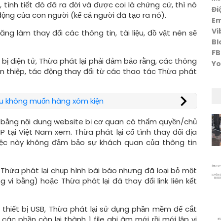
, tình tiết đó đã ra đời và được coi là chứng cứ, thì nó
Đi
động của con người (kể cả người đã tạo ra nó).
Em
Vi
ng làm thay đổi các thông tin, tài liệu, đồ vật nên sẽ
Bl
FB
t bị điện tử, Thừa phát lại phải đảm bảo rằng, các thông
Yo
an thiệp, tác động thay đổi từ các thao tác Thừa phát
nếu không muốn hàng xóm kiện
 vi bằng nội dung website bị cơ quan có thẩm quyền/chủ
 tại Việt Nam xem. Thừa phát lại cố tình thay đổi địa
 Việc này không đảm bảo sự khách quan của thông tin
e, Thừa phát lại chụp hình bài báo nhưng đã loại bỏ một
vi bằng) hoặc Thừa phát lại đã thay đổi link liên kết
 từ thiết bị USB, Thừa phát lại sử dụng phần mềm để cắt
các phần còn lại thành 1 file ghi âm mới rồi mới lập vi