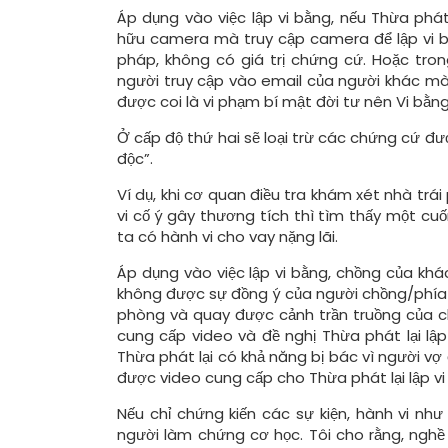
Áp dụng vào việc lập vi bằng, nếu Thừa phá
hữu camera mà truy cập camera để lập vi bằ
pháp, không có giá trị chứng cứ. Hoặc tron
người truy cập vào email của người khác m
được coi là vi phạm bí mật đời tư nên Vi bằng
Ở cấp độ thứ hai sẽ loại trừ các chứng cứ đ
độc”.
Ví dụ, khi cơ quan điều tra khám xét nhà tr
vi cố ý gây thương tích thì tìm thấy một cuố
ta có hành vi cho vay nặng lãi.
Áp dụng vào việc lập vi bằng, chồng của khá
không được sự đồng ý của người chồng/phía 
phòng và quay được cảnh trần truồng của c
cung cấp video và đề nghị Thừa phát lại lập 
Thừa phát lại có khả năng bị bác vì người v
được video cung cấp cho Thừa phát lại lập vi
Nếu chỉ chứng kiến các sự kiện, hành vi như
người làm chứng cơ học. Tôi cho rằng, nghề 