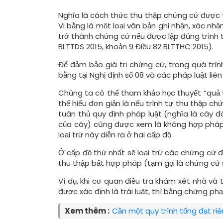
Nghĩa là cách thức thu thập chứng cứ được t
Vi bằng là một loại văn bản ghi nhận, xác nhậ
trở thành chứng cứ nếu được lập đúng trình t
BLTTDS 2015, khoản 9 Điều 82 BLTTHC 2015).
Để đảm bảo giá trị chứng cứ, trong quá trình 
bằng tại Nghị định số 08 và các pháp luật liên
Chúng ta có thể tham khảo học thuyết “quả t
thể hiểu đơn giản là nếu trình tự thu thập c
tuân thủ quy định pháp luật (nghĩa là cây đ
của cây) cũng được xem là không hợp pháp (
loại trừ này diễn ra ở hai cấp độ.
Ở cấp độ thứ nhất sẽ loại trừ các chứng cứ 
thu thập bất hợp pháp (tạm gọi là chứng cứ 
Ví dụ, khi cơ quan điều tra khám xét nhà và
được xác định là trái luật, thì bằng chứng phạ
Xem thêm :
Cần một quy trình tống đạt ri