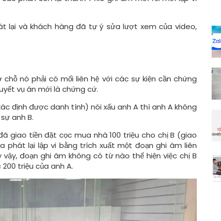
hát lại và khách hàng đã tự ý sửa lượt xem của video,
 chỗ nó phải có mối liên hệ với các sự kiện cần chứng
quyết vụ án mới là chứng cứ.
 xác định được danh tính) nói xấu anh A thì anh A không
 sự anh B.
ã giao tiền đặt cọc mua nhà 100 triệu cho chị B (giao
a phát lại lập vi bằng trích xuất một đoạn ghi âm liên
y vậy, đoạn ghi âm không có từ nào thể hiện việc chị B
 200 triệu của anh A.