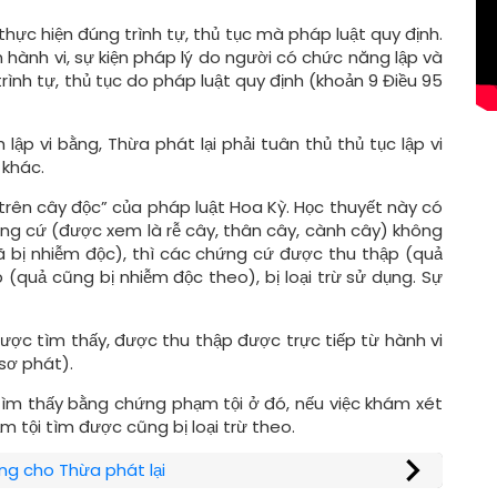
hực hiện đúng trình tự, thủ tục mà pháp luật quy định.
n hành vi, sự kiện pháp lý do người có chức năng lập và
rình tự, thủ tục do pháp luật quy định (khoản 9 Điều 95
lập vi bằng, Thừa phát lại phải tuân thủ thủ tục lập vi
 khác.
rên cây độc” của pháp luật Hoa Kỳ. Học thuyết này có
hứng cứ (được xem là rễ cây, thân cây, cành cây) không
ã bị nhiễm độc), thì các chứng cứ được thu thập (quả
quả cũng bị nhiễm độc theo), bị loại trừ sử dụng. Sự
được tìm thấy, được thu thập được trực tiếp từ hành vi
sơ phát).
 tìm thấy bằng chứng phạm tội ở đó, nếu việc khám xét
m tội tìm được cũng bị loại trừ theo.
êng cho Thừa phát lại