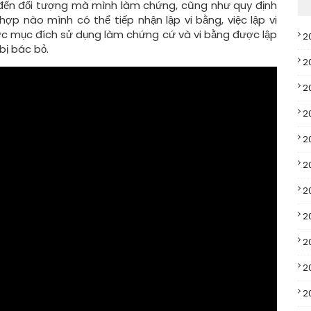
 đến đối tượng mà mình làm chứng, cũng như quy định
ợp nào mình có thể tiếp nhận lập vi bằng, việc lập vi
c mục đích sử dụng làm chứng cứ và vi bằng được lập
2
ị bác bỏ.
2
2
2
2
2
2
2
2
2
2