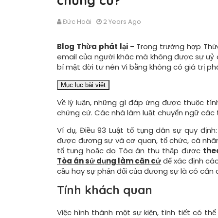
chứng cứ?
Đức Hoài
2 Years Ago
Blog Thừa phát lại -
T
rong trường hợp Thừa
email của người khác mà không được sự uỷ q
bí mật đời tư nên Vi bằng không có giá trị ph
Mục lục bài viết
Về lý luận, những gì đáp ứng được thuộc tí
chứng cứ. Các nhà làm luật chuyển ngữ các t
Ví dụ, Điều 93 Luật tố tụng dân sự quy địn
được đương sự và cơ quan, tổ chức, cá nhân 
tố tụng hoặc do Tòa án thu thập được
the
Tòa án sử dụng làm căn cứ
để xác định các
cầu hay sự phản đối của đương sự là có căn 
Tính khách quan
Việc hình thành một sự kiện, tình tiết có th