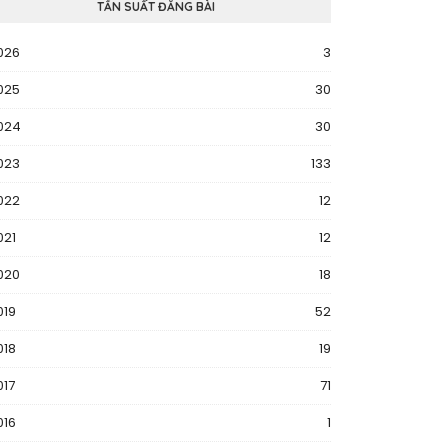
TẦN SUẤT ĐĂNG BÀI
026
3
025
30
024
30
023
133
022
12
021
12
020
18
019
52
018
19
017
71
016
1