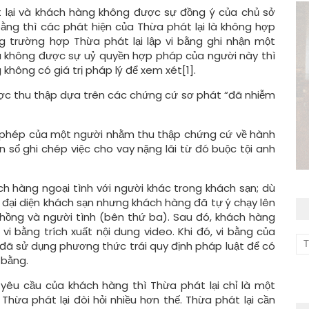
t lại và khách hàng không được sự đồng ý của chủ sở
ng thì các phát hiện của Thừa phát lại là không hợp
g trường hợp Thừa phát lại lập vi bằng ghi nhận một
à không được sự uỷ quyền hợp pháp của người này thì
 không có giá trị pháp lý để xem xét
[1]
.
ược thu thập dựa trên các chứng cứ sơ phát “đã nhiễm
ái phép của một người nhằm thu thập chứng cứ về hành
n sổ ghi chép việc cho vay nặng lãi từ đó buộc tội anh
ch hàng ngoại tình với người khác trong khách sạn; dù
đại diện khách sạn nhưng khách hàng đã tự ý chạy lên
hồng và người tình (bên thứ ba). Sau đó, khách hàng
vi bằng trích xuất nội dung video. Khi đó, vi bằng của
ợ đã sử dụng phương thức trái quy định pháp luật để có
 bằng.
 yêu cầu của khách hàng thì Thừa phát lại chỉ là một
Thừa phát lại đòi hỏi nhiều hơn thế. Thừa phát lại cần