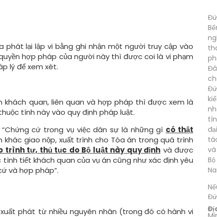
Đứ
Bế
ng
 phát lại lập vi bằng ghi nhận một người truy cập vào
th
uyền hợp pháp của người này thì được coi là vi phạm
ph
áp lý để xem xét.
Đâ
ch
Đứ
ki
nh khách quan, liên quan và hợp pháp thì được xem là
nh
huộc tính này vào quy định pháp luật.
tí
h: “Chứng cứ trong vụ việc dân sự là những gì
có thật
đạ
khác giao nộp, xuất trình cho Tòa án trong quá trình
tá
o trình tự, thủ tục do Bộ luật này quy định
và được
và
 tình tiết khách quan của vụ án cũng như xác định yêu
Bộ
cứ và hợp pháp”.
Na
Nế
Đứ
Đị
ể xuất phát từ nhiều nguyên
nhân
(trong
đó
có
hành
vi
Mi