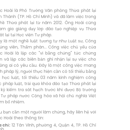
c Hoài là Phó Trưởng Văn phòng Thừa phát lại
n Thành (TP. Hồ Chí Minh) và đã làm việc trong
hề Thừa phát lại từ năm 2012. Ông Hoài cũng
am gia giảng dạy lớp đào tạo nghiệp vụ Thừa
át lại tại Học viện Tư pháp.
y là một nghề luật tương tự như Luật sư, Công
ứng viên, Thẩm phán... Công việc chủ yếu của
c Hoài là lập các "vi bằng chứng" tức chứng
ến và lập các biên bản ghi nhận lại sự việc cho
ững ai có yêu cầu. Đây là một công việc mang
nh pháp lý, người thực hiện cần có tối thiểu bằng
i học luật, tối thiểu 03 năm kinh nghiệm công
c pháp luật, trải qua khóa đào tạo Thừa phát lại
 kỳ kiểm tra sát hạch trước khi được Bộ trưởng
 Tư pháp nước Cộng hòa xã hội chủ nghĩa Việt
m bổ nhiệm.
u bạn cần một người làm chứng, hãy liên hệ với
c Hoài theo thông tin:
a chỉ:
12 Tân Vĩnh, phường 4, Quận 4, TP. Hồ Chí
nh