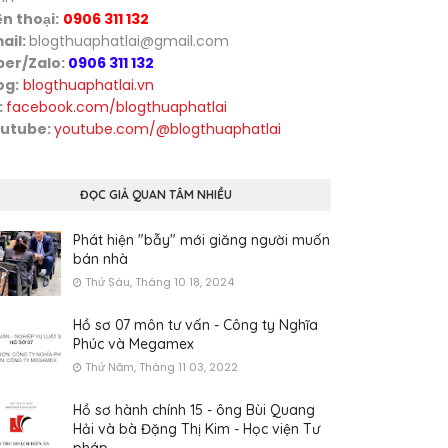
ện thoại:
0906 311 132
ail:
blogthuaphatlai@gmail.com
ber/Zalo:
0906 311 132
og:
blogthuaphatlai.vn
:
facebook.com/blogthuaphatlai
utube:
youtube.com/@blogthuaphatlai
ĐỌC GIẢ QUAN TÂM NHIỀU
Phát hiện "bẫy" mới giăng người muốn
bán nhà
Thứ Sáu, Tháng 10 18, 2024
Hồ sơ 07 môn tư vấn - Công ty Nghĩa
Phúc và Megamex
Thứ Năm, Tháng 11 03, 2022
Hồ sơ hành chính 15 - ông Bùi Quang
Hải và bà Đặng Thị Kim - Học viện Tư