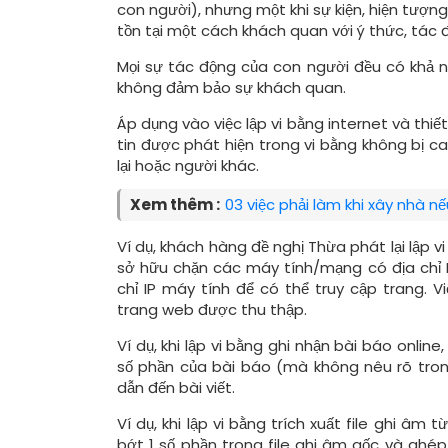
con
người),
nhưng
một
khi
sự
kiện,
hiện tượng
tồn tại một cách khách quan với ý thức, tác 
Mọi sự tác động của con người đều có khả nă
không đảm bảo sự khách quan.
Áp dụng vào việc lập vi bằng internet và thiế
tin được phát hiện trong vi bằng không bị c
lại hoặc người khác.
Xem thêm :
03 việc phải làm khi xây nhà 
Ví dụ, khách hàng đề nghị Thừa phát lại lập
sở hữu chặn các máy tính/mạng có địa chỉ IP
chỉ IP máy tính để có thể truy cập trang.
trang web được thu thập.
Ví dụ, khi lập vi bằng ghi nhận bài báo onlin
số phần của bài báo (mà không nêu rõ trong 
dẫn đến bài viết.
Ví dụ, khi lập vi bằng trích xuất file ghi âm
bớt 1 số phần trong file ghi âm gốc và ghép 