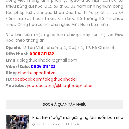
công việc mang tính pháp lý, người thực hiện cần có tối
thiểu bằng đại học luật, tối thiểu 03 năm kinh nghiệm công
tác pháp luật, trải qua khóa đào tạo Thừa phát lại và kỳ
kiểm tra sát hạch trước khi được Bộ trưởng Bộ Tư pháp
nước Cộng hòa xã hội chủ nghĩa Việt Nam bổ nhiệm.
Nếu bạn cần một người làm chứng, hãy liên hệ với Đức
Hoài theo thông tin:
Địa chỉ:
12 Tân Vĩnh, phường 4, Quận 4, TP. Hồ Chí Minh
Điện thoại:
0906 311 132
Email:
blogthuaphatlai@gmail.com
Viber/Zalo:
0906 311 132
Blog:
blogthuaphatlai.vn
FB:
facebook.com/blogthuaphatlai
Youtube:
youtube.com/@blogthuaphatlai
ĐỌC GIẢ QUAN TÂM NHIỀU
Phát hiện "bẫy" mới giăng người muốn bán nhà
Thứ Sáu, Tháng 10 18, 2024