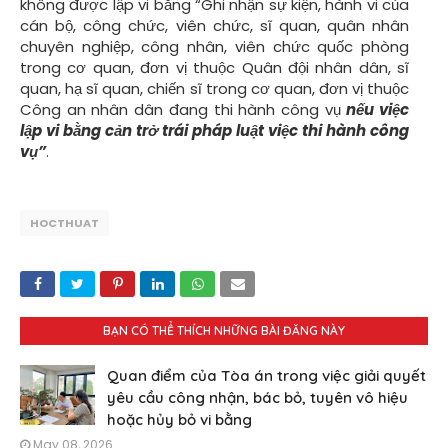
không được lập vi bằng “Ghi nhận sự kiện, hành vi của
cán bộ, công chức, viên chức, sĩ quan, quân nhân
chuyên nghiệp, công nhân, viên chức quốc phòng
trong cơ quan, đơn vị thuộc Quân đội nhân dân, sĩ
quan, hạ sĩ quan, chiến sĩ trong cơ quan, đơn vị thuộc
Công an nhân dân đang thi hành công vụ
nếu việc
lập vi bằng cản trở trái pháp luật việc thi hành công
vụ”
.
HOCTHUAT
BẠN CÓ THỂ THÍCH NHỮNG BÀI ĐĂNG NÀY
Quan điểm của Tòa án trong việc giải quyết
yêu cầu công nhận, bác bỏ, tuyên vô hiệu
hoặc hủy bỏ vi bằng
May 08, 2026