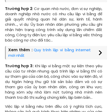
Trường hợp 2
: Cơ quan nhà nước, đơn vị sự nghiệp,
doanh nghiệp nhà nước có nhu cầu lập vi bằng để
giải quyết những quan hệ dân sự, kinh tế, hành
chính..., ví dụ: Ủy ban nhân dân phường yêu cầu ghi
nhận hiện trạng công trình xây dựng lấn chiếm đất
công, Công ty điện lực yêu cầu lập vi bằng việc thông
báo công nợ cho đối tác…
Xem thêm :
Quy trình lập vi bằng internet
mới nhất
Trường hợp 3:
Khi lập vi bằng một sự kiện theo yêu
cầu của tư nhân nhưng quá trình lập vi bằng thì có
sự tham gia của cán bộ, công chức vào sự kiện đó, ví
dụ: Ngân hàng thu giữ tài sản bảo đảm và có sự
tham gia của ủy ban nhân dân, công an khu vực;
hàng xóm xây nhà làm nứt tường nhà mình nên
thanh tra đô thị xuống chứng kiến, lập biên bản...
Việc lập vi bằng nêu trên đều có ý nghĩa tích cực,
không cản trở quá trình thực hiện nhiệm vụ của cán