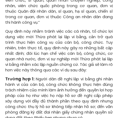
viên chức, sĩ quan, quân nhân chuyên nghiệp, công
nhân, viên chức quốc phòng trong cơ quan, đơn vị
thuộc Quân đội nhân dân, sĩ quan, hạ sĩ quan, chiến sĩ
trong cơ quan, đơn vị thuộc Công an nhân dân đang
thi hành công vụ.”
Quy định này nhằm tránh việc các cá nhân, tổ chức lợi
dụng việc mời Thừa phát lại lập vi bằng, cản trở quá
trình thực hiện công vụ của cán bộ, công chức. Tuy
nhiên, trên thực tế, quy định này gây ra những bất cập
nhất định; đôi lúc hạn chế việc cán bộ, công chức, cơ
quan nhà nước, đơn vị sự nghiệp mời Thừa phát lại lập
vi bằng nhằm xác lập nguồn chứng cứ. Tác giả sẽ làm rõ
hơn việc này thông qua các ví dụ sau đây:
Trường hợp 1:
Người dân đề nghị lập vi bằng ghi nhận
hành vi của cán bộ, công chức không thực hiện đúng
trách nhiệm của mình làm ảnh hưởng đến quyền lợi hợp
pháp của họ như việc họ nộp hồ sơ đề nghị cấp phép
xây dựng với đầy đủ thành phần theo quy định nhưng
công chức thụ lý hồ sơ không tiếp nhận hồ sơ; đến văn
phòng đăng ký đất đai nhận giấy chứng nhận quyền sử
dụng đất theo Phiếu hẹn nhưng chưa có ...