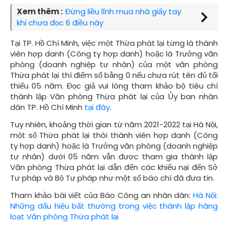
Xem thêm :
Đừng liều lĩnh mua nhà giấy tay
khi chưa đọc 6 điều này
Tại TP. Hồ Chí Minh, việc một Thừa phát lại từng là thành
viên hợp danh (Công ty hợp danh) hoặc là Trưởng văn
phòng (doanh nghiệp tư nhân) của một văn phòng
Thừa phát lại thì điểm số bằng 0 nếu chưa rút tên đủ tối
thiểu 05 năm. Đọc giả vui lòng tham khảo bộ tiêu chí
thành lập Văn phòng Thừa phát lại của Ủy ban nhân
dân TP. Hồ Chí Minh
tại đây
.
Tuy nhiên,
khoảng thời gian từ năm 2021-2022
tại Hà Nội,
một số Thừa phát lại thôi
thành viên hợp danh (Công
ty hợp danh) hoặc là Trưởng văn phòng (doanh nghiệp
tư nhân) dưới 05 năm vẫn được tham gia thành lập
Văn phòng Thừa phát lại dẫn đến các khiếu nại đến Sở
Tư pháp và Bộ Tư pháp như một số báo chí đã đưa tin.
Tham khảo bài viết của Báo Công an nhân dân:
Hà Nội:
Những dấu hiệu bất thường trong việc thành lập hàng
loạt Văn phòng Thừa phát lại