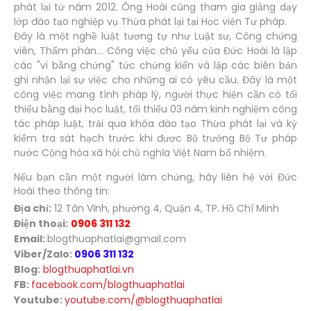
phát lại từ năm 2012. Ông Hoài cũng tham gia giảng dạy
lớp đào tạo nghiệp vụ Thừa phát lại tại Học viện Tư pháp.
Đây là một nghề luật tương tự như Luật sư, Công chứng
viên, Thẩm phán... Công việc chủ yếu của Đức Hoài là lập
các "vi bằng chứng" tức chứng kiến và lập các biên bản
ghi nhận lại sự việc cho những ai có yêu cầu. Đây là một
công việc mang tính pháp lý, người thực hiện cần có tối
thiểu bằng đại học luật, tối thiểu 03 năm kinh nghiệm công
tác pháp luật, trải qua khóa đào tạo Thừa phát lại và kỳ
kiểm tra sát hạch trước khi được Bộ trưởng Bộ Tư pháp
nước Cộng hòa xã hội chủ nghĩa Việt Nam bổ nhiệm.
Nếu bạn cần một người làm chứng, hãy liên hệ với Đức
Hoài theo thông tin:
Địa chỉ:
12 Tân Vĩnh, phường 4, Quận 4, TP. Hồ Chí Minh
Điện thoại:
0906 311 132
Email:
blogthuaphatlai@gmail.com
Viber/Zalo:
0906 311 132
Blog:
blogthuaphatlai.vn
FB:
facebook.com/blogthuaphatlai
Youtube:
youtube.com/@blogthuaphatlai