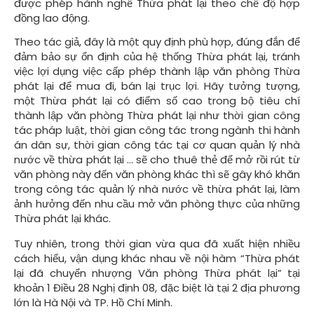
được phép hành nghề Thừa phát lại theo chế độ hợp
đồng lao động.
Theo tác giả, đây là một quy định phù hợp, đúng đắn để
đảm bảo sự ổn định của hệ thống Thừa phát lại, tránh
việc lợi dụng việc cấp phép thành lập văn phòng Thừa
phát lại để mua đi, bán lại trục lợi. Hãy tưởng tượng,
một Thừa phát lại có điểm số cao trong bộ tiêu chí
thành lập văn phòng Thừa phát lại như thời gian công
tác pháp luật, thời gian công tác trong ngành thi hành
án dân sự, thời gian công tác tại cơ quan quản lý nhà
nước về thừa phát lại ... sẽ cho thuê thẻ để mở rồi rút từ
văn phòng này đến văn phòng khác thì sẽ gây khó khăn
trong công tác quản lý nhà nước về thừa phát lại, làm
ảnh hưởng đến nhu cầu mở văn phòng thực của những
Thừa phát lại khác.
Tuy nhiên, trong thời gian vừa qua đã xuất hiện nhiều
cách hiểu, vận dụng khác nhau về nội hàm “Thừa phát
lại đã chuyển nhượng Văn phòng Thừa phát lại” tại
khoản 1 Điều 28 Nghị định 08, đặc biệt là tại 2 địa phương
lớn là Hà Nội và TP. Hồ Chí Minh.