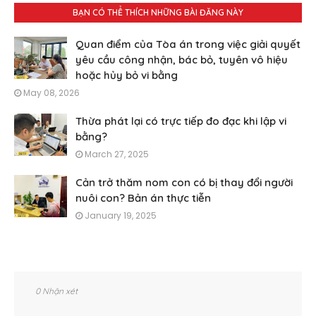
BẠN CÓ THỂ THÍCH NHỮNG BÀI ĐĂNG NÀY
Quan điểm của Tòa án trong việc giải quyết
yêu cầu công nhận, bác bỏ, tuyên vô hiệu
hoặc hủy bỏ vi bằng
May 08, 2026
Thừa phát lại có trực tiếp đo đạc khi lập vi
bằng?
March 27, 2025
Cản trở thăm nom con có bị thay đổi người
nuôi con? Bản án thực tiễn
January 19, 2025
0 Nhận xét