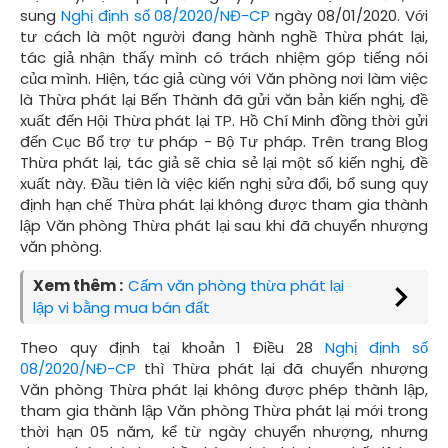
sung
Nghị định số 08/2020/NĐ-CP
ngày 08/01/2020. Với
tư cách là một người đang hành nghề Thừa phát lại,
tác giả nhận thấy mình có trách nhiệm góp tiếng nói
của mình. Hiện, tác giả cùng với Văn phòng nơi làm việc
là Thừa phát lại Bến Thành đã gửi văn bản kiến nghị, đề
xuất đến Hội Thừa phát lại TP. Hồ Chí Minh đồng thời gửi
đến Cục Bổ trợ tư pháp - Bộ Tư pháp. Trên trang Blog
Thừa phát lại, tác giả sẽ chia sẻ lại một số kiến nghị, đề
xuất này. Đầu tiên là việc kiến nghị sửa đổi, bổ sung quy
định hạn chế Thừa phát lại không được tham gia thành
lập Văn phòng Thừa phát lại sau khi đã chuyển nhượng
văn phòng.
Xem thêm :
Cấm văn phòng thừa phát lại
lập vi bằng mua bán đất
Theo quy định tại khoản 1 Điều 28
Nghị định số
08/2020/NĐ-CP
thì Thừa phát lại đã chuyển nhượng
Văn phòng Thừa phát lại không được phép thành lập,
tham gia thành lập Văn phòng Thừa phát lại mới trong
thời hạn 05 năm, kể từ ngày chuyển nhượng, nhưng