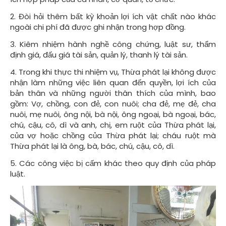
2. Đòi hỏi thêm bất kỳ khoản lợi ích vật chất nào khác
ngoài chi phí đã được ghi nhận trong hợp đồng.
3. Kiêm nhiệm hành nghề công chứng, luật sư, thẩm
định giá, đấu giá tài sản, quản lý, thanh lý tài sản.
4. Trong khi thực thi nhiệm vụ, Thừa phát lại không được
nhận làm những việc liên quan đến quyền, lợi ích của
bản thân và những người thân thích của mình, bao
gồm: Vợ, chồng, con đẻ, con nuôi; cha đẻ, mẹ đẻ, cha
nuôi, mẹ nuôi, ông nội, bà nội, ông ngoại, bà ngoại, bác,
chú, cậu, cô, dì và anh, chị, em ruột của Thừa phát lại,
của vợ hoặc chồng của Thừa phát lại; cháu ruột mà
Thừa phát lại là ông, bà, bác, chú, cậu, cô, dì.
5. Các công việc bị cấm khác theo quy định của pháp
luật.