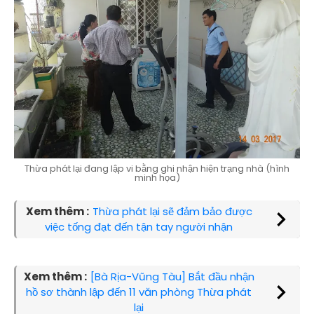
Thừa phát lại đang lập vi bằng ghi nhận hiện trạng nhà (hình
minh họa)
Xem thêm :
Thừa phát lại sẽ đảm bảo được
việc tống đạt đến tận tay người nhận
Xem thêm :
[Bà Rịa-Vũng Tàu] Bắt đầu nhận
hồ sơ thành lập đến 11 văn phòng Thừa phát
lại