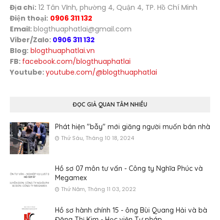
Địa chỉ:
12 Tân Vĩnh, phường 4, Quận 4, TP. Hồ Chí Minh
Điện thoại:
0906 311 132
Email:
blogthuaphatlai@gmail.com
Viber/Zalo:
0906 311 132
Blog:
blogthuaphatlai.vn
FB:
facebook.com/blogthuaphatlai
Youtube:
youtube.com/@blogthuaphatlai
ĐỌC GIẢ QUAN TÂM NHIỀU
Phát hiện "bẫy" mới giăng người muốn bán nhà
Thứ Sáu, Tháng 10 18, 2024
Hồ sơ 07 môn tư vấn - Công ty Nghĩa Phúc và
Megamex
Thứ Năm, Tháng 11 03, 2022
Hồ sơ hành chính 15 - ông Bùi Quang Hải và bà
Đặng Thị Kim - Học viện Tư pháp