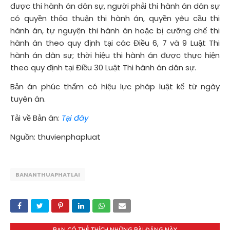
được thi hành án dân sự, người phải thi hành án dân sự
có quyền thỏa thuận thi hành án, quyền yêu cầu thi
hành án, tự nguyện thi hành án hoặc bị cưỡng chế thi
hành án theo quy định tại các Điều 6, 7 và 9 Luật Thi
hành án dân sự; thời hiệu thi hành án được thực hiện
theo quy định tại Điều 30 Luật Thi hành án dân sự.
Bản án phúc thẩm có hiệu lực pháp luật kể từ ngày
tuyên án.
Tải về Bản án:
Tại đây
Nguồn: thuvienphapluat
BANANTHUAPHATLAI
BẠN CÓ THỂ THÍCH NHỮNG BÀI ĐĂNG NÀY