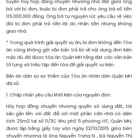
tuyên hủy hợp đồng chuyển nhượng nhà đất giữa ông
bà với bị đơn, buộc bị đơn phải trả cho ông bà số tiền
115.000.000 đồng. Ông bà tự nguyện rút yêu cầu về việc
đòi bị đơn phải trả tiền lãi do nhận tiền nhưng không
giao nhà.
* Trong quá trình giải quyết vụ án, bị đơn không đến Tòa
án cũng không gởi văn bản trả lời về nội dung đơn kiện
mặc dù đã được tòa án Quận MH tống đạt các văn bản
tố tụng và triệu tập đến tòa để giải quyết vụ kiện.
Bản án dân sự sơ thẩm của Tòa án nhân dân Quận MH
đã xử:
1. Chấp nhận yêu cầu khởi kiện của nguyên đơn.
Hủy hợp đồng chuyển nhượng quyền sử dụng đất, tài
sản gắn liền với đất đối với một phần căn nhà có diện
tích 25m2 tại số 11/3C khu phố 5 phường HT, Quận MH,
được lập bằng giấy tay vào ngày 22/10/2015 giữa bên
chuyển nhượng là ông Nguyễn Trọng N , bà Nguyễn Thị