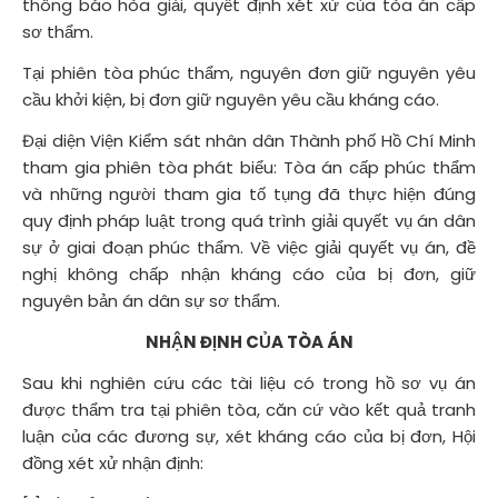
thông báo hòa giải, quyết định xét xử của tòa án cấp
sơ thẩm.
Tại phiên tòa phúc thẩm, nguyên đơn giữ nguyên yêu
cầu khởi kiện, bị đơn giữ nguyên yêu cầu kháng cáo.
Đại diện Viện Kiểm sát nhân dân Thành phố Hồ Chí Minh
tham gia phiên tòa phát biểu: Tòa án cấp phúc thẩm
và những người tham gia tố tụng đã thực hiện đúng
quy định pháp luật trong quá trình giải quyết vụ án dân
sự ở giai đoạn phúc thẩm. Về việc giải quyết vụ án, đề
nghị không chấp nhận kháng cáo của bị đơn, giữ
nguyên bản án dân sự sơ thẩm.
NHẬN ĐỊNH CỦA TÒA ÁN
Sau khi nghiên cứu các tài liệu có trong hồ sơ vụ án
được thẩm tra tại phiên tòa, căn cứ vào kết quả tranh
luận của các đương sự, xét kháng cáo của bị đơn, Hội
đồng xét xử nhận định: