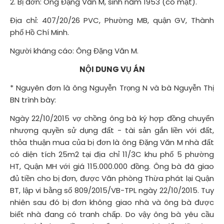
2. Bị đơn: Ông Đặng Văn M, sinh năm 1953 (có mặt).
Địa chỉ: 407/20/26 PVC, Phường MB, quận GV, Thành
phố Hồ Chí Minh.
Người kháng cáo: Ông Đặng Văn M.
NỘI DUNG VỤ ÁN
* Nguyên đơn là ông Nguyễn Trọng N và bà Nguyễn Thị
BN trình bày:
Ngày 22/10/2015 vợ chồng ông bà ký hợp đồng chuyển
nhượng quyền sử dụng đất - tài sản gắn liền với đất,
thỏa thuận mua của bị đơn là ông Đặng Văn M nhà đất
có diện tích 25m2 tại địa chỉ 11/3C khu phố 5 phường
HT, Quận MH với giá 115.000.000 đồng. Ông bà đã giao
đủ tiền cho bị đơn, được Văn phòng Thừa phát lại Quận
BT, lập vi bằng số 809/2015/VB-TPL ngày 22/10/2015. Tuy
nhiên sau đó bị đơn không giao nhà và ông bà được
biết nhà đang có tranh chấp. Do vậy ông bà yêu cầu