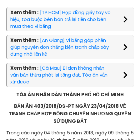
Xem thêm :
[TP.HCM] Hợp đồng giấy tay vô
hiệu, tòa buộc bên bán trả lại tiền cho bên
mua theo vi bằng
Xem thêm :
[An Giang] Vi bằng góp phần
giúp nguyên đơn thắng kiện tranh chấp xây
dựng nhà liền kề
Xem thêm :
[Cà Mau] Bị đơn không nhận
văn bản thừa phát lại tống đạt, Tòa án vẫn
xử được
TÒA ÁN NHÂN DÂN THÀNH PHỐ HỒ CHÍ MINH
BẢN ÁN 403/2018/DS-PT NGÀY 23/04/2018 VỀ
TRANH CHẤP HỢP ĐỒNG CHUYỂN NHƯỢNG QUYỀN
SỬ DỤNG ĐẤT
Trong các ngày 04 tháng 5 năm 2018, ngày 09 tháng 5