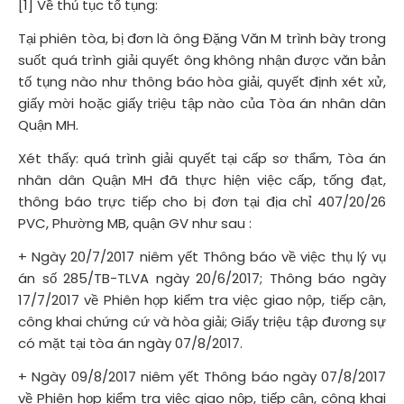
[1] Về thủ tục tố tụng:
Tại phiên tòa, bị đơn là ông Đặng Văn M trình bày trong
suốt quá trình giải quyết ông không nhận được văn bản
tố tụng nào như thông báo hòa giải, quyết định xét xử,
giấy mời hoặc giấy triệu tập nào của Tòa án nhân dân
Quận MH.
Xét thấy: quá trình giải quyết tại cấp sơ thẩm, Tòa án
nhân dân Quận MH đã thực hiện việc cấp, tống đạt,
thông báo trực tiếp cho bị đơn tại địa chỉ 407/20/26
PVC, Phường MB, quận GV như sau :
+ Ngày 20/7/2017 niêm yết Thông báo về việc thụ lý vụ
án số 285/TB-
TLVA ngày 20/6/2017; Thông báo ngày
17/7/2017 về Phiên họp kiểm tra việc giao nộp, tiếp cận,
công khai chứng cứ và hòa giải; Giấy triệu tập đương sự
có mặt tại tòa án ngày 07/8/2017.
+ Ngày 09/8/2017 niêm yết Thông báo ngày 07/8/2017
về Phiên họp kiểm tra việc giao nộp, tiếp cận, công khai