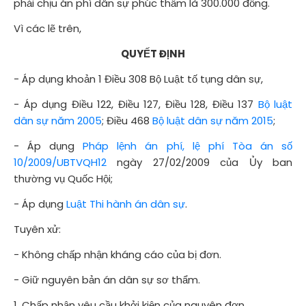
phải chịu án phí dân sự phúc thẩm là 300.000 đồng.
Vì các lẽ trên,
QUYẾT ĐỊNH
- Áp dụng khoản 1 Điều 308 Bộ Luật tố tụng dân sự,
- Áp dụng Điều 122, Điều 127, Điều 128, Điều 137
Bộ luật
dân sự năm 2005
; Điều 468
Bộ luật dân sự năm 2015
;
- Áp dụng
Pháp lệnh án phí, lệ phí Tòa án số
10/2009/UBTVQH12
ngày 27/02/2009 của Ủy ban
thường vụ Quốc Hội;
- Áp dụng
Luật Thi hành án dân sự
.
Tuyên xử:
- Không chấp nhận kháng cáo của bị đơn.
- Giữ nguyên bản án dân sự sơ thẩm.
1. Chấp nhận yêu cầu khởi kiện của nguyên đơn.