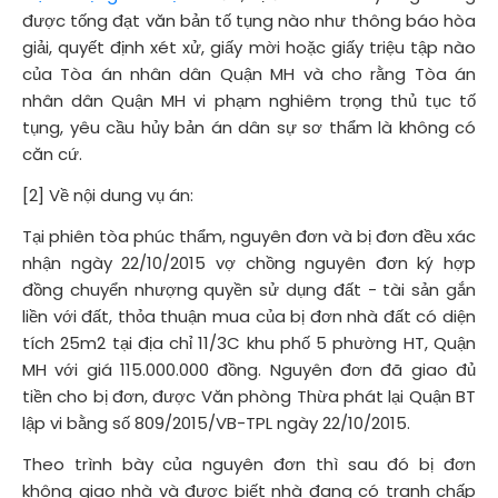
được tống đạt văn bản tố tụng nào như thông báo hòa
giải, quyết định xét xử, giấy mời hoặc giấy triệu tập nào
của Tòa án nhân dân Quận MH và cho rằng Tòa án
nhân dân Quận MH vi phạm nghiêm trọng thủ tục tố
tụng, yêu cầu hủy bản án dân sự sơ thẩm là không có
căn cứ.
[2] Về nội dung vụ án:
Tại phiên tòa phúc thẩm, nguyên đơn và bị đơn đều xác
nhận ngày 22/10/2015 vợ chồng nguyên đơn ký hợp
đồng chuyển nhượng quyền sử dụng đất - tài sản gắn
liền với đất, thỏa thuận mua của bị đơn nhà đất có diện
tích 25m2 tại địa chỉ 11/3C khu phố 5 phường HT, Quận
MH với giá 115.000.000 đồng. Nguyên đơn đã giao đủ
tiền cho bị đơn, được Văn phòng Thừa phát lại Quận BT
lập vi bằng số 809/2015/VB-TPL ngày 22/10/2015.
Theo trình bày của nguyên đơn thì sau đó bị đơn
không giao nhà và được biết nhà đang có tranh chấp