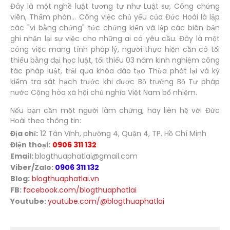
Đây là một nghề luật tương tự như Luật sư, Công chứng
viên, Thẩm phán... Công việc chủ yếu của Đức Hoài là lập
các "vi bằng chứng" tức chứng kiến và lập các biên bản
ghi nhận lại sự việc cho những ai có yêu cầu. Đây là một
công việc mang tính pháp lý, người thực hiện cần có tối
thiểu bằng đại học luật, tối thiểu 03 năm kinh nghiệm công
tác pháp luật, trải qua khóa đào tạo Thừa phát lại và kỳ
kiểm tra sát hạch trước khi được Bộ trưởng Bộ Tư pháp
nước Cộng hòa xã hội chủ nghĩa Việt Nam bổ nhiệm.
Nếu bạn cần một người làm chứng, hãy liên hệ với Đức
Hoài theo thông tin:
Địa chỉ:
12 Tân Vĩnh, phường 4, Quận 4, TP. Hồ Chí Minh
Điện thoại:
0906 311 132
Email:
blogthuaphatlai@gmail.com
Viber/Zalo:
0906 311 132
Blog:
blogthuaphatlai.vn
FB:
facebook.com/blogthuaphatlai
Youtube:
youtube.com/@blogthuaphatlai