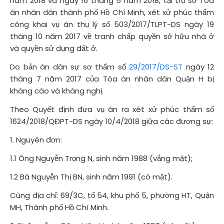
năm 2018 và ngày 16 tháng 5 năm 2018, tại trụ sở Tòa
án nhân dân thành phố Hồ Chí Minh, xét xử phúc thẩm
công khai vụ án thụ lý số 503/2017/TLPT-DS ngày 19
tháng 10 năm 2017 về tranh chấp quyền sở hữu nhà ở
và quyền sử dụng đất ở.
Do bản án dân sự sơ thẩm số
29/2017/DS-ST
ngày 12
tháng 7 năm 2017 của Tòa án nhân dân Quận H bị
kháng cáo và kháng nghị.
Theo Quyết định đưa vụ án ra xét xử phúc thẩm số
1624/2018/QĐPT-DS ngày 10/4/2018 giữa các đương sự:
1. Nguyên đơn:
1.1 Ông Nguyễn Trọng N, sinh năm 1988 (vắng mặt);
1.2 Bà Nguyễn Thị BN, sinh năm 1991 (có mặt).
Cùng địa chỉ: 69/3C, tổ 54, khu phố 5, phường HT, Quận
MH, Thành phố Hồ Chí Minh.