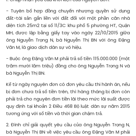
- Tuyên bố hợp đồng chuyển nhượng quyền sử dụng
đất-tài sản gắn liền với đất đối với một phần căn nhà
diện tích 25m2 tại số 11/3C khu phố 5 phường HT, Quận
MH, được lập bằng giấy tay vào ngày 22/10/2015 giữa
ông Nguyễn Trọng N, bà Nguyễn Thị BN với ông Đặng
Văn M, là giao dịch dân sự vô hiệu.
- Buộc ông Đặng Văn M phải trả số tiền 115.000.000 (một
trăm mười lăm triệu) đồng cho ông Nguyễn Trọng N và
bà Nguyễn Thị BN.
Kể từ ngày nguyên đơn có đơn yêu cầu thi hành án, nếu
bị đơn chưa trả số tiền trên, thì hàng tháng bị đơn còn
phải trả cho nguyên đơn tiền lãi theo mức lãi suất được
quy định tại khoản 2 Điều 468 Bộ luật dân sự năm 2015
tương ứng với số tiền và thời gian chậm trả.
2. Đình chỉ giải quyết yêu cầu của ông Nguyễn Trọng N,
bà Nguyễn Thị BN về việc yêu cầu ông Đặng Văn M phải