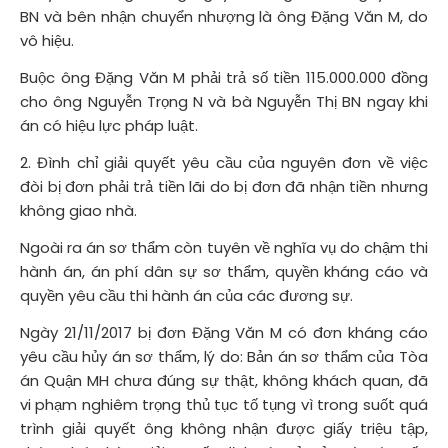
BN và bên nhận chuyển nhượng là ông Đặng Văn M, do
vô hiệu.
Buộc ông Đặng Văn M phải trả số tiền 115.000.000 đồng
cho ông Nguyễn Trọng N và bà Nguyễn Thị BN ngay khi
án có hiệu lực pháp luật.
2. Đình chỉ giải quyết yêu cầu của nguyên đơn về việc
đòi bị đơn phải trả tiền lãi do bị đơn đã nhận tiền nhưng
không giao nhà.
Ngoài ra án sơ thẩm còn tuyên về nghĩa vụ do chậm thi
hành án, án phí dân sự sơ thẩm, quyền kháng cáo và
quyền yêu cầu thi hành án của các đương sự.
Ngày 21/11/2017 bị đơn Đặng Văn M có đơn kháng cáo
yêu cầu hủy án sơ thẩm, lý do: Bản án sơ thẩm của Tòa
án Quận MH chưa đúng sự thật, không khách quan, đã
vi phạm nghiêm trọng thủ tục tố tụng vì trong suốt quá
trình giải quyết ông không nhận được giấy triệu tập,