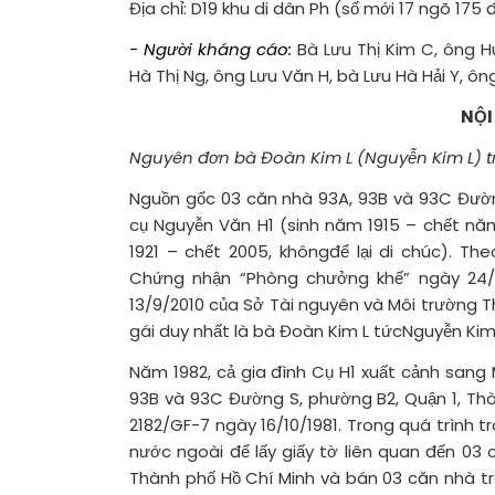
Địa chỉ: D19 khu di dân Ph (số mới 17 ngõ 17
- Người kháng cáo:
Bà Lưu Thị Kim C, ông H
Hà Thị Ng, ông Lưu Văn H, bà Lưu Hà Hải Y, ô
NỘI
Nguyên đơn bà Đoàn Kim L (Nguyễn Kim L) tr
Nguồn gốc 03 căn nhà 93A, 93B và 93C Đường
cụ Nguyễn Văn H1 (sinh năm 1915 – chết năm2
1921 – chết 2005, khôngđể lại di chúc). Th
Chứng nhận “Phòng chưởng khế” ngày 24/2
13/9/2010 của Sở Tài nguyên và Môi trường T
gái duy nhất là bà Đoàn Kim L tứcNguyễn Kim 
Năm 1982, cả gia đình Cụ H1 xuất cảnh sang 
93B và 93C Đường S, phường B2, Quận 1, Thà
2182/GF-7 ngày 16/10/1981. Trong quá trình tr
nước ngoài để lấy giấy tờ liên quan đến 03
Thành phố Hồ Chí Minh và bán 03 căn nhà tr