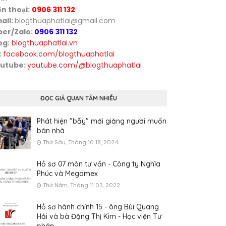
ện thoại:
0906 311 132
ail:
blogthuaphatlai@gmail.com
ber/Zalo:
0906 311 132
og:
blogthuaphatlai.vn
:
facebook.com/blogthuaphatlai
utube:
youtube.com/@blogthuaphatlai
ĐỌC GIẢ QUAN TÂM NHIỀU
Phát hiện "bẫy" mới giăng người muốn
bán nhà
Thứ Sáu, Tháng 10 18, 2024
Hồ sơ 07 môn tư vấn - Công ty Nghĩa
Phúc và Megamex
Thứ Năm, Tháng 11 03, 2022
Hồ sơ hành chính 15 - ông Bùi Quang
Hải và bà Đặng Thị Kim - Học viện Tư