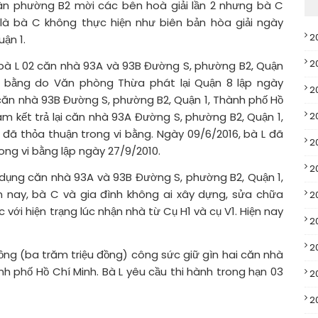
ân phường B2 mời các bên hoà giải lần 2 nhưng bà C
là bà C không thực hiện như biên bản hòa giải ngày
2
ận 1.
2
cho bà L 02 căn nhà 93A và 93B Đường S, phường B2, Quận
vi bằng do Văn phòng Thừa phát lại Quận 8 lập ngày
2
căn nhà 93B Đường S, phường B2, Quận 1, Thành phố Hồ
m kết trả lại căn nhà 93A Đường S, phường B2, Quận 1,
2
đã thỏa thuận trong vi bằng. Ngày 09/6/2016, bà L đã
2
rong vi bằng lập ngày 27/9/2010.
2
ử dụng căn nhà 93A và 93B Đường S, phường B2, Quận 1,
 nay, bà C và gia đình không ai xây dựng, sửa chữa
2
với hiện trạng lúc nhận nhà từ Cụ H1 và cụ V1. Hiện nay
2
2
đồng (ba trăm triệu đồng) công sức giữ gìn hai căn nhà
h phố Hồ Chí Minh. Bà L yêu cầu thi hành trong hạn 03
2
2