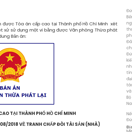
Đứ
Bế
ng
n được Tòa án cấp cao tại Thành phố Hồ Chí Minh xét
th
xét xử sử dụng một vi bằng được Văn phòng Thừa phát
ph
 dung Bản án:
Đâ
ch
Đứ
ki
nh
tí
đạ
tá
và
Bộ
Na
CAO TẠI THÀNH PHỐ HỒ CHÍ MINH
Nế
Đứ
08/2018 VỀ TRANH CHẤP ĐÒI TÀI SẢN (NHÀ)
Đị
Mi