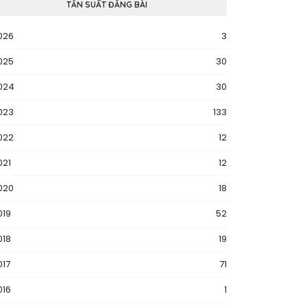
TẦN SUẤT ĐĂNG BÀI
026
3
025
30
024
30
023
133
022
12
021
12
020
18
019
52
018
19
017
71
016
1