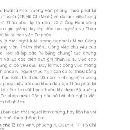
c Hoài là Phó Trưởng Văn phòng Thừa phát lại
n Thành (TP. Hồ Chí Minh) và đã làm việc trong
hề Thừa phát lại từ năm 2012. Ông Hoài cũng
am gia giảng dạy lớp đào tạo nghiệp vụ Thừa
át lại tại Học viện Tư pháp.
y là một nghề luật tương tự như Luật sư, Công
ứng viên, Thẩm phán... Công việc chủ yếu của
c Hoài là lập các "vi bằng chứng" tức chứng
ến và lập các biên bản ghi nhận lại sự việc cho
ững ai có yêu cầu. Đây là một công việc mang
nh pháp lý, người thực hiện cần có tối thiểu bằng
i học luật, tối thiểu 03 năm kinh nghiệm công
c pháp luật, trải qua khóa đào tạo Thừa phát lại
 kỳ kiểm tra sát hạch trước khi được Bộ trưởng
 Tư pháp nước Cộng hòa xã hội chủ nghĩa Việt
m bổ nhiệm.
u bạn cần một người làm chứng, hãy liên hệ với
c Hoài theo thông tin:
a chỉ:
12 Tân Vĩnh, phường 4, Quận 4, TP. Hồ Chí
nh