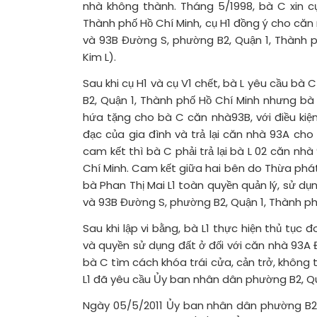
nhà không thành. Tháng 5/1998, bà C xin c
Thành phố Hồ Chí Minh, cụ H1 đồng ý cho căn 
và 93B Đường S, phường B2, Quận 1, Thành p
Kim L).
Sau khi cụ H1 và cụ V1 chết, bà L yêu cầu bà 
B2, Quận 1, Thành phố Hồ Chí Minh nhưng bà
hứa tặng cho bà C căn nhà93B, với điều kiện
đạc của gia đình và trả lại căn nhà 93A cho
cam kết thì bà C phải trả lại bà L 02 căn n
Chí Minh. Cam kết giữa hai bên do Thừa phát
bà Phan Thị Mai L1 toàn quyền quản lý, sử d
và 93B Đường S, phường B2, Quận 1, Thành ph
Sau khi lập vi bằng, bà L1 thực hiện thủ tục
và quyền sử dụng đất ở đối với căn nhà 93A
bà C tìm cách khóa trái cửa, cản trở, không t
L1 đã yêu cầu Ủy ban nhân dân phường B2, Quậ
Ngày 05/5/2011 Ủy ban nhân dân phường B2 m