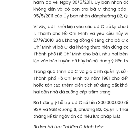
hành đo vẽ. Ngày 30/5/2011, Ủy ban nhân d
không đến và có con trai bà C thông báo 
05/5/2011 của Ủy ban nhân dânphường B2, Qu
Vì vậy, bà L khởi kiện yêu cầu bà C trả lại 
1, Thành phố Hồ Chí Minh và yêu cầu hủy 
27/9/2010. Bà L không đồng ý tặng cho bà C 
Chí Minh vì bà C đã không thực hiện đúng ca
Thành phố Hồ Chí Minh cho bà L như hai bên 
lập văn bản tuyên bố hủy bỏ nội dung ý kiến t
Trong quá trình bà C và gia đình quản lý, s
Thành phố Hồ Chí Minh từ năm 1981 cho đến
hoặc tôn tạo thêm diện tích sử dụng đất khác 
hai căn nhà đã xuống cấp trầm trọng.
Bà L đồng ý hỗ trợ bà C số tiền 300.000.000 
93A và 93B Đường S, phường B2, Quận 1, Thàn
tháng kể từ ngày án có hiệu lực pháp luật.
Bị đơn bà Lưu Thị Kim C trình bày: