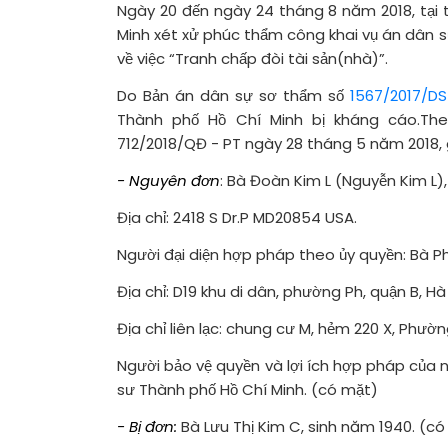
Ngày 20 đến ngày 24 tháng 8 năm 2018, tại 
Minh xét xử phúc thẩm công khai vụ án dân s
về việc “Tranh chấp đòi tài sản(nhà)”.
Do Bản án dân sự sơ thẩm số
1567/2017/DS
Thành phố Hồ Chí Minh bị kháng cáo.Th
712/2018/QĐ - PT ngày 28 tháng 5 năm 2018,
- Nguyên đơn
: Bà Đoàn Kim L (Nguyễn Kim L),
Địa chỉ: 2418 S Dr.P MD20854 USA.
Người đại diện hợp pháp theo ủy quyền: Bà Ph
Địa chỉ: D19 khu di dân, phường Ph, quận B, Hà 
Địa chỉ liên lạc: chung cư M, hẻm 220 X, Phườn
Người bảo vệ quyền và lợi ích hợp pháp của 
sư Thành phố Hồ Chí Minh. (có mặt)
- Bị đơn:
Bà Lưu Thị Kim C, sinh năm 1940. (c