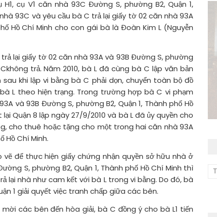
ụ H1, cụ V1 căn nhà 93C Đường S, phường B2, Quận 1,
nhà 93C và yêu cầu bà C trả lại giấy tờ 02 căn nhà 93A
hố Hồ Chí Minh cho con gái bà là Đoàn Kim L (Nguyễn
C trả lại giấy tờ 02 căn nhà 93A và 93B Đường S, phường
 Ckhông trả. Năm 2010, bà L đã cùng bà C lập văn bản
 sau khi lập vi bằng bà C phải dọn, chuyển toàn bộ đồ
 bà L theo hiện trạng. Trong trường hợp bà C vi phạm
hà 93A và 93B Đường S, phường B2, Quận 1, Thành phố Hồ
 lại Quận 8 lập ngày 27/9/2010 và bà L đã ủy quyền cho
ụng, cho thuê hoặc tặng cho một trong hai căn nhà 93A
ố Hồ Chí Minh.
 đo vẽ để thực hiện giấy chứng nhận quyền sở hữu nhà ở
 Đường S,
phường B2, Quận 1, Thành phố Hồ Chí Minh thì
rả lại nhà như cam kết với bà L trong vi bằng. Do đó, bà
n 1 giải quyết việc tranh chấp giữa các bên.
ời các bên đến hòa giải, bà C đồng ý cho bà L1 tiến