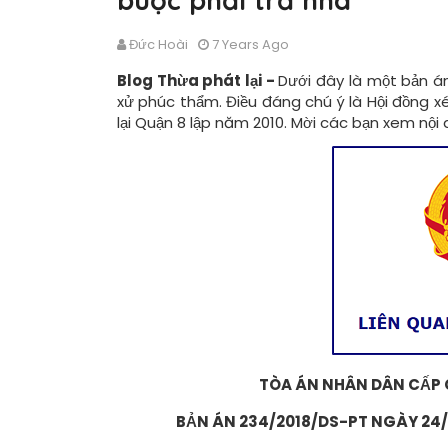
buộc phải trả nhà
Đức Hoài
7 Years Ago
Blog Thừa phát lại -
Dưới đây là một bản á
xử phúc thẩm. Điều đáng chú ý là Hội đồng 
lại Quận 8 lập năm 2010. Mời các bạn xem nội
TÒA ÁN NHÂN DÂN CẤP 
BẢN ÁN 234/2018/DS-PT NGÀY 24/