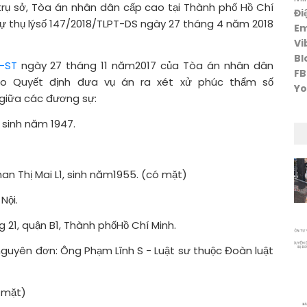
trụ sở, Tòa án nhân dân cấp cao tại Thành phố Hồ Chí
Đi
ự thụ lýsố 147/2018/TLPT-DS ngày 27 tháng 4 năm 2018
Em
Vi
Bl
-ST
ngày 27 tháng 11 năm2017 của Tòa án nhân dân
FB
eo Quyết định đưa vụ án ra xét xử phúc thẩm số
Yo
 giữa các đương sự:
 sinh năm 1947.
an Thị Mai L1, sinh năm1955. (có mặt)
Nội.
g 21, quận B1, Thành phốHồ Chí Minh.
nguyên đơn: Ông Phạm Lĩnh S - Luật sư thuộc Đoàn luật
ó mặt)