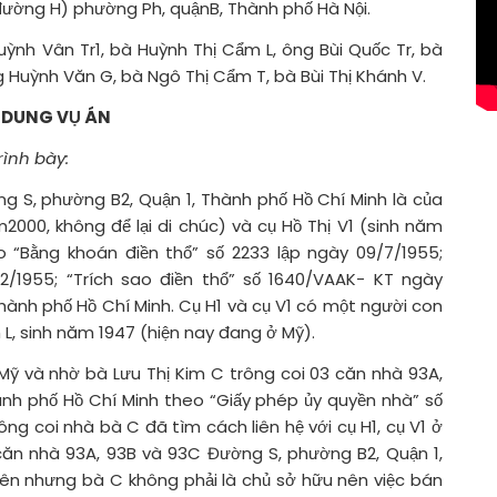
5 đường H) phường Ph, quậnB, Thành phố Hà Nội.
uỳnh Vân Tr1, bà Huỳnh Thị Cẩm L, ông Bùi Quốc Tr, bà
ng Huỳnh Văn G, bà Ngô Thị Cẩm T, bà Bùi Thị Khánh V.
 DUNG VỤ ÁN
ình bày:
 S, phường B2, Quận 1, Thành phố Hồ Chí Minh là của
000, không để lại di chúc) và cụ Hồ Thị V1 (sinh năm
eo “Bằng khoán điền thổ” số 2233 lập ngày 09/7/1955;
/1955; “Trích sao điền thổ” số 1640/VAAK- KT ngày
hành phố Hồ Chí Minh. Cụ H1 và cụ V1 có một người con
L, sinh năm 1947 (hiện nay đang ở Mỹ).
Mỹ và nhờ bà Lưu Thị Kim C trông coi 03 căn nhà 93A,
nh phố Hồ Chí Minh theo “Giấy phép ủy quyền nhà” số
ông coi nhà bà C đã tìm cách liên hệ với cụ H1, cụ V1 ở
 căn nhà 93A, 93B và 93C Đường S, phường B2, Quận 1,
ên nhưng bà C không phải là chủ sở hữu nên việc bán