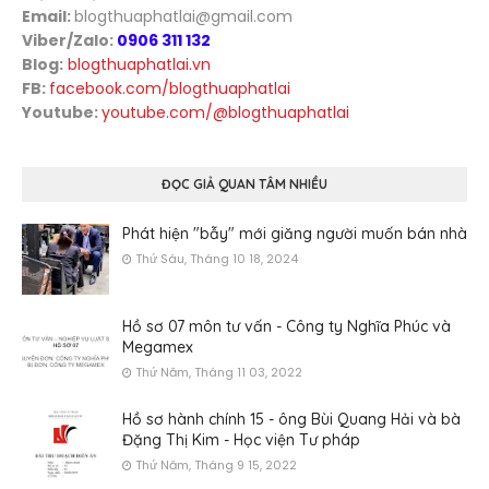
Email:
blogthuaphatlai@gmail.com
Viber/Zalo:
0906 311 132
Blog:
blogthuaphatlai.vn
FB:
facebook.com/blogthuaphatlai
Youtube:
youtube.com/@blogthuaphatlai
ĐỌC GIẢ QUAN TÂM NHIỀU
Phát hiện "bẫy" mới giăng người muốn bán nhà
Thứ Sáu, Tháng 10 18, 2024
Hồ sơ 07 môn tư vấn - Công ty Nghĩa Phúc và
Megamex
Thứ Năm, Tháng 11 03, 2022
Hồ sơ hành chính 15 - ông Bùi Quang Hải và bà
Đặng Thị Kim - Học viện Tư pháp
Thứ Năm, Tháng 9 15, 2022