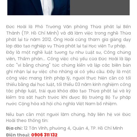
Đức Hoài là Phó Trưởng Văn phòng Thừa phát lại Bến
Thành (TP. Hồ Chí Minh) và đã làm việc trong nghề Thừa
phát lại từ năm 2012. Ông Hoài cũng tham gia giảng dạy
lớp đào tạo nghiệp vụ Thừa phát lại tại Học viện Tư pháp.
Đây là một nghề luật tương tự như Luật sư, Công chứng
viên, Thẩm phán... Công việc chủ yếu của Đức Hoài là lập
các "vi bằng chứng" tức chứng kiến và lập các biên bản
ghi nhận lại sự việc cho những ai có yêu cầu. Đây là một
công việc mang tính pháp lý, người thực hiện cần có tối
thiểu bằng đại học luật, tối thiểu 03 năm kinh nghiệm công
tác pháp luật, trải qua khóa đào tạo Thừa phát lại và kỳ
kiểm tra sát hạch trước khi được Bộ trưởng Bộ Tư pháp
nước Cộng hòa xã hội chủ nghĩa Việt Nam bổ nhiệm.
Nếu bạn cần một người làm chứng, hãy liên hệ với Đức
Hoài theo thông tin:
Địa chỉ:
12 Tân Vĩnh, phường 4, Quận 4, TP. Hồ Chí Minh
Điện thoại:
0906 311 132