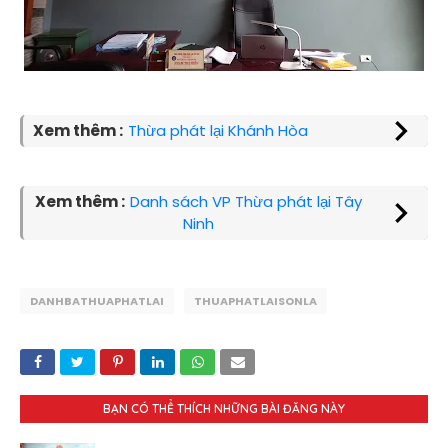
Xem thêm :
Thừa phát lại Khánh Hòa
Xem thêm :
Danh sách VP Thừa phát lại Tây
Ninh
DANHBATHUAPHATLAI
THUAPHATLAISONLA
BẠN CÓ THỂ THÍCH NHỮNG BÀI ĐĂNG NÀY