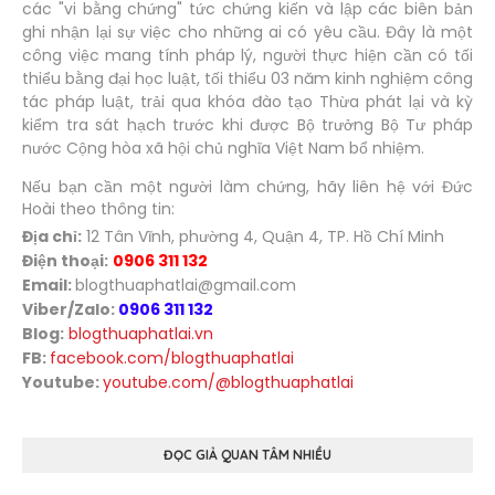
các "vi bằng chứng" tức chứng kiến và lập các biên bản
ghi nhận lại sự việc cho những ai có yêu cầu. Đây là một
công việc mang tính pháp lý, người thực hiện cần có tối
thiểu bằng đại học luật, tối thiểu 03 năm kinh nghiệm công
tác pháp luật, trải qua khóa đào tạo Thừa phát lại và kỳ
kiểm tra sát hạch trước khi được Bộ trưởng Bộ Tư pháp
nước Cộng hòa xã hội chủ nghĩa Việt Nam bổ nhiệm.
Nếu bạn cần một người làm chứng, hãy liên hệ với Đức
Hoài theo thông tin:
Địa chỉ:
12 Tân Vĩnh, phường 4, Quận 4, TP. Hồ Chí Minh
Điện thoại:
0906 311 132
Email:
blogthuaphatlai@gmail.com
Viber/Zalo:
0906 311 132
Blog:
blogthuaphatlai.vn
FB:
facebook.com/blogthuaphatlai
Youtube:
youtube.com/@blogthuaphatlai
ĐỌC GIẢ QUAN TÂM NHIỀU