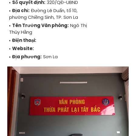
Số quyết định:
320/QĐ-UBND
Địa chỉ:
Đường Lê Duẩn, tổ 10,
phường Chiềng Sinh, TP. Sơn La
Tên Trưởng Văn phòng:
Ngô Thị
Thúy Hằng
Điện thoại:
Website:
Địa phương:
Sơn La