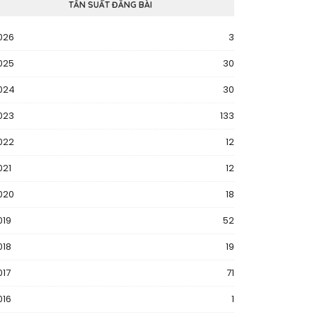
TẦN SUẤT ĐĂNG BÀI
026
3
025
30
024
30
023
133
022
12
021
12
020
18
019
52
018
19
017
71
016
1