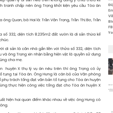
Đi
h tranh chấp nên ông Trọng khởi kiện yêu cầu Tòa án
Em
Vi
 ông Quan, bà Hai là: Trần Văn Trọng, Trần Thị Bơ, Trần
Bl
FB
Yo
a số 332, diện tích 8.235m2 đất vườn là di sản thừa kế
 chúc.
i di sản là căn nhà gắn liền với thửa số 332, diện tích
và ông Trọng xin nhận bằng hiện vật là quyền sử dụng
cúng cha mẹ.
n huyện X thụ lý vụ án nêu trên thì ông Trọng có ủy
 tụng tại Tòa án. Ông Hưng là cán bộ của Văn phòng
hỉ phụ trách tống đạt văn bản tố tụng cho Tòa án huyện
từng thực hiện công việc tống đạt cho Tòa án huyện X
uất hiện hai quan điểm khác nhau về việc ông Hưng có
hông.