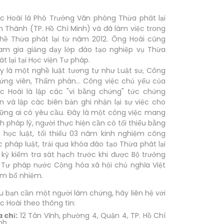
c Hoài là Phó Trưởng Văn phòng Thừa phát lại
n Thành (TP. Hồ Chí Minh) và đã làm việc trong
hề Thừa phát lại từ năm 2012. Ông Hoài cũng
am gia giảng dạy lớp đào tạo nghiệp vụ Thừa
át lại tại Học viện Tư pháp.
y là một nghề luật tương tự như Luật sư, Công
ứng viên, Thẩm phán... Công việc chủ yếu của
c Hoài là lập các "vi bằng chứng" tức chứng
ến và lập các biên bản ghi nhận lại sự việc cho
ững ai có yêu cầu. Đây là một công việc mang
nh pháp lý, người thực hiện cần có tối thiểu bằng
i học luật, tối thiểu 03 năm kinh nghiệm công
c pháp luật, trải qua khóa đào tạo Thừa phát lại
 kỳ kiểm tra sát hạch trước khi được Bộ trưởng
 Tư pháp nước Cộng hòa xã hội chủ nghĩa Việt
m bổ nhiệm.
u bạn cần một người làm chứng, hãy liên hệ với
c Hoài theo thông tin:
a chỉ:
12 Tân Vĩnh, phường 4, Quận 4, TP. Hồ Chí
nh