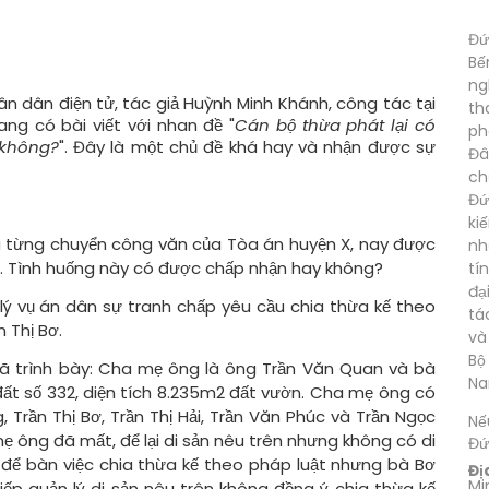
Đứ
Bế
ng
ân dân điện tử, tác giả Huỳnh Minh Khánh, công tác tại
th
ng có bài viết với nhan đề "
Cán bộ thừa phát lại có
ph
 không?
". Đây là một chủ đề khá hay và nhận được sự
Đâ
ch
Đứ
ki
ã từng chuyển công văn của Tòa án huyện X, nay được
nh
X. Tình huống này có được chấp nhận hay không?
tí
đạ
 lý vụ án dân sự tranh chấp yêu cầu chia thừa kế theo
tá
 Thị Bơ.
và
Bộ
đã trình bày: Cha mẹ ông là ông Trần Văn Quan và bà
Na
 đất số 332, diện tích 8.235m2 đất vườn. Cha mẹ ông có
 Trần Thị Bơ, Trần Thị Hải, Trần Văn Phúc và Trần Ngọc
Nế
ẹ ông đã mất, để lại di sản nêu trên nhưng không có di
Đứ
để bàn việc chia thừa kế theo pháp luật nhưng bà Bơ
Đị
Mi
ếp quản lý di sản nêu trên không đồng ý chia thừa kế