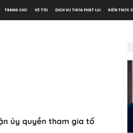
TRANG CHỦ
VỀ TÔI
DỊCH VỤ THỪA PHÁT LẠI
KIẾN THỨC 
hận ủy quyền tham gia tố