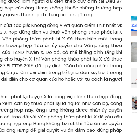
g được làm người đại diện theo quy định tại Điều 87
ờng hợp của ông Hưng không thuộc những trường hợp
y quyền tham gia tố tụng của ông Trọng.
của tác giả: Không đồng ý với quan điểm thứ nhất vì:
i X hợp đồng dịch vụ thuê Văn phòng thừa phát lại X
hì Văn phòng thừa phát lại X đã thực hiện một trong
như trường hợp Tòa án ủy quyền cho Văn phòng thừa
h của TAND huyện X. Do đó, có thể khẳng định rằng khi
ng cho huyện X thì Văn phòng thừa phát lại X đã thực
u 87 BLTTDS 2015 đã quy định: “Cán bộ, công chức trong
g được làm đại diện trong tố tụng dân sự, trừ trường
 đại diện cho cơ quan của họ hoặc với tư cách là người
ừa phát lại huyện X là công việc làm theo hợp đồng,
 xem cán bộ thừa phát lại là người như cán bộ, công
trường hợp này, ông Hưng không được nhận ủy quyền
 có trao đổi với Văn phòng thừa phát lại X để yêu cầu
trường hợp ông Hưng không tự rút thì Tòa án có quyền
của ông Hưng để giải quyết vụ án đảm bảo đúng pháp