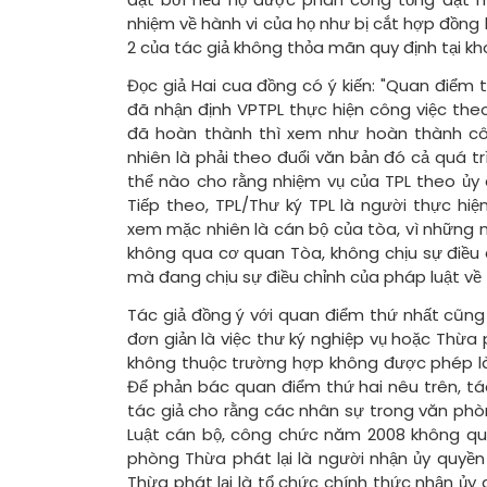
nhiệm về hành vi của họ như bị cắt hợp đồng
2 của tác giả không thỏa mãn quy định tại kh
Đọc giả Hai cua đồng có ý kiến: "Quan điểm thư
đã nhận định VPTPL thực hiện công việc theo
đã hoàn thành thì xem như hoàn thành cô
nhiên là phải theo đuổi văn bản đó cả quá trì
thể nào cho rằng nhiệm vụ của TPL theo ủy q
Tiếp theo, TPL/Thư ký TPL là người thực h
xem mặc nhiên là cán bộ của tòa, vì nhữn
không qua cơ quan Tòa, không chịu sự điều ch
mà đang chịu sự điều chỉnh của pháp luật về 
Tác giả đồng ý với quan điểm thứ nhất cũng 
đơn giản là việc thư ký nghiệp vụ hoặc Thừa
không thuộc trường hợp không được phép làm 
Để phản bác quan điểm thứ hai nêu trên, tác
tác giả cho rằng các nhân sự trong văn phòn
Luật cán bộ, công chức năm 2008 không quy
phòng Thừa phát lại là người nhận ủy quyền
Thừa phát lại là tổ chức chính thức nhận ủy