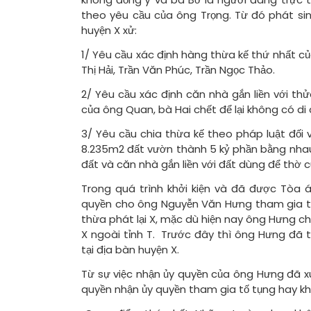
theo yêu cầu của ông Trọng. Từ đó phát sin
huyện X xử:
1/ Yêu cầu xác định hàng thừa kế thứ nhất của
Thị Hải, Trần Văn Phúc, Trần Ngọc Thảo.
2/ Yêu cầu xác định căn nhà gắn liền với thử
của ông Quan, bà Hai chết để lại không có di
3/ Yêu cầu chia thừa kế theo pháp luật đối vớ
8.235m2 đất vườn thành 5 kỷ phần bằng nhau 
đất và căn nhà gắn liền với đất dùng để thờ 
Trong quá trình khởi kiện và đã được Tòa á
quyền cho ông Nguyễn Văn Hưng tham gia tố
thừa phát lại X, mặc dù hiện nay ông Hưng c
X ngoài tỉnh T. Trước đây thì ông Hưng đã 
tại địa bàn huyện X.
Từ sự việc nhận ủy quyền của ông Hưng đã x
quyền nhận ủy quyền tham gia tố tụng hay k