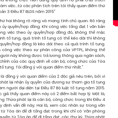
 làm việc…từ các phân tích trên tôi thấy quan điểm thứ
oản 3 Điều 87 BLDS năm 2015"
́ hai không rõ ràng và mang tính chủ quan. Rõ ràng
 ủy quyền/hợp đồng. Khi công việc tống đạt 1 văn bản
ng việc theo ủy quyền/hợp đồng đó, không thể mặc
nh tố tụng, quá trình tố tụng có thể kéo dài thì không
uyền/hợp đồng là kéo dài theo cả quá trình tố tụng.
iện công việc theo sự phân công của VPTPL, không thể
g người này không được trả lương thông qua ngân sách,
ỉnh của các quy định về cán bộ, công chức của Tòa
tố tụng. Tôi đồng ý với quan điểm thứ nhất."
là đồng ý với quan điểm của 2 độc giả nêu trên, bởi vì
 phát lại nhận ủy quyền của đương sự tham gia tố tụng
người đại diện tại Điều 87 Bộ luật tố tụng năm 2015.
 giả thấy quan điểm này có 2 điểm bất hợp lý: Một là,
g Thừa phát lại là cán bộ, công chức trong khi Điều 4
 định vấn đề này; Hai là, xem các nhân sự trong văn
 từ Tòa án để đi tống đạt trong khi chỉ có Văn phòng
 quyền từ Tòa án để đi tống đạt, các thư ký, Thừa phát