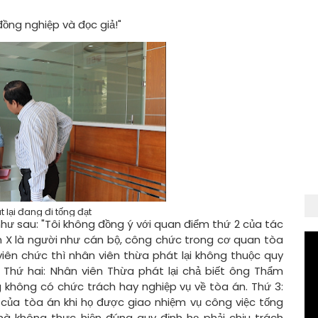
ồng nghiệp và đọc giả!"
 lại đang đi tống đạt
 như sau: "Tôi không đồng ý với quan điểm thứ 2 của tác
n X là người như cán bộ, công chức trong cơ quan tòa
 viên chức thì nhân viên thừa phát lại không thuộc quy
 Thứ hai: Nhân viên Thừa phát lại chả biết ông Thẩm
 không có chức trách hay nghiệp vụ về tòa án. Thứ 3:
 của tòa án khi họ được giao nhiệm vụ công việc tống
à không thực hiện đúng quy định họ phải chịu trách