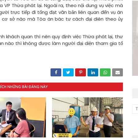
a VP Thừa phát lại. Ngoài ra, theo nội dung vụ việc mà
gười trực tiếp đi tống đạt văn bản liên quan đến vụ án
ó cơ sở nào mà Tòa án bác tư cách đại diên theo ủy
ính khách quan thì nên quy định việc Thừa phát lại, thư
án nào thì không được làm người đại diện tham gia tố
HÍCH NHỮNG BÀI ĐĂNG NÀY