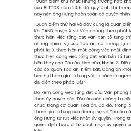
Quan điểm thứ nhất: Những trường hợp khôn
của BLTTDS năm 2015 đã quy định thì trư
này nên ông Hưng hoàn toàn có quyền nhận ủ
Quan điểm thứ hai và đây cũng là quan điểm 
Khi TAND huyện X và Văn phòng thừa phát lạ
thực hiện việc tống đạt văn bản tố tụng t
những nhiệm vụ của Tòa án, nó tương tự 
phát lại X thực hiện một công việc nhất địn
thực hiện công việc tống đạt văn bản tố tụ
hiện thay cho Tòa án. Hơn nữa, khoản 3, Điề
các cơ quan Tòa án, Kiểm sát, Công an khôn
hợp họ tham gia tố tụng với tư cách là người
đại diện theo pháp luật”.
Do xem công việc tống đạt của Văn phòng th
theo ủy quyền của Tòa án nên chúng ta cần
chức trong cơ quan Tòa án. Do đó, trong 
tham gia tố tụng của đương sự và Tòa án cần
ông Hưng tự rút việc nhận ủy quyền. Trong 
quyết định tước đi tư cách nhận ủy quyền 
luật.