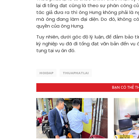
lại đi tống đạt cũng là theo sự phân công củ
tác giả đưa ra thì ông Hưng không phải là n
mà ông đang làm đại diện. Do đó, không c
quyền của ông Hưng.
Tuy nhiên, dưới góc độ lý luận, để đảm bảo t
ký nghiệp vụ đã đi tống đạt văn bản đến vụ 
tụng tại vụ án đó.
HOIDAP
THUAPHATLAI
BẠN CÓ THỂ T