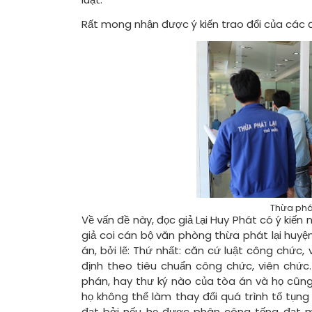
Rất mong nhận được ý kiến trao đổi của các đ
Thừa phát
Về vấn đề này, đọc giả Lại Huy Phát có ý kiến
giả coi cán bộ văn phòng thừa phát lại huyệ
án, bởi lẽ: Thứ nhất: căn cứ luật công chức,
định theo tiêu chuẩn công chức, viên chức.
phán, hay thư ký nào của tòa án và họ cũng
họ không thể làm thay đổi quá trình tố tụng
đạt bởi nếu họ được phân công tống đạt m