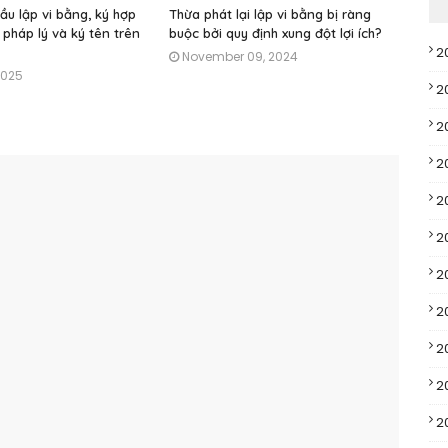
ầu lập vi bằng, ký hợp
Thừa phát lại lập vi bằng bị ràng
 pháp lý và ký tên trên
buộc bởi quy định xung đột lợi ích?
2
November 09, 2024
2025
2
2
2
2
2
2
2
2
2
2