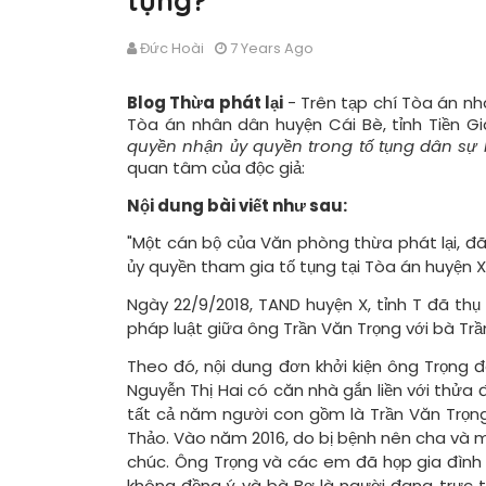
tụng?
Đức Hoài
7 Years Ago
Blog Thừa phát lại
- Trên tạp chí Tòa án nh
Tòa án nhân dân huyện Cái Bè, tỉnh Tiền Gia
quyền nhận ủy quyền trong tố tụng dân sự
quan tâm của độc giả:
Nội dung bài viết như sau:
"Một cán bộ của Văn phòng thừa phát lại, đ
ủy quyền tham gia tố tụng tại Tòa án huyện 
Ngày 22/9/2018, TAND huyện X, tỉnh T đã thụ
pháp luật giữa ông Trần Văn Trọng với bà Trần
Theo đó, nội dung đơn khởi kiện ông Trọng 
Nguyễn Thị Hai có căn nhà gắn liền với thửa
tất cả năm người con gồm là Trần Văn Trọng,
Thảo. Vào năm 2016, do bị bệnh nên cha và m
chúc. Ông Trọng và các em đã họp gia đình 
không đồng ý và bà Bơ là người đang trực ti