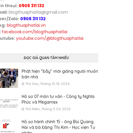
ện thoại:
0906 311 132
ail:
blogthuaphatlai@gmail.com
ber/Zalo:
0906 311 132
og:
blogthuaphatlai.vn
:
facebook.com/blogthuaphatlai
utube:
youtube.com/@blogthuaphatlai
ĐỌC GIẢ QUAN TÂM NHIỀU
Phát hiện "bẫy" mới giăng người muốn
bán nhà
Thứ Sáu, Tháng 10 18, 2024
Hồ sơ 07 môn tư vấn - Công ty Nghĩa
Phúc và Megamex
Thứ Năm, Tháng 11 03, 2022
Hồ sơ hành chính 15 - ông Bùi Quang
Hải và bà Đặng Thị Kim - Học viện Tư